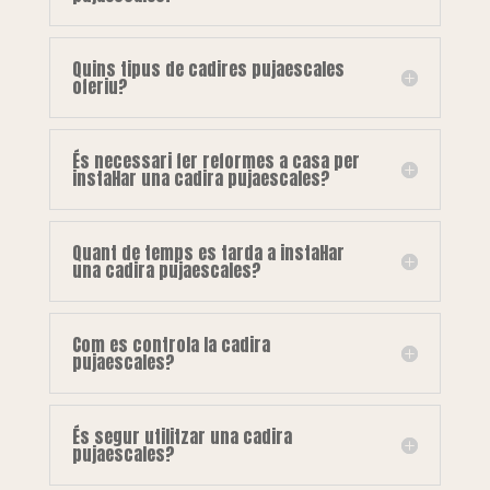
Quins tipus de cadires pujaescales
oferiu?
És necessari fer reformes a casa per
instal·lar una cadira pujaescales?
Quant de temps es tarda a instal·lar
una cadira pujaescales?
Com es controla la cadira
pujaescales?
És segur utilitzar una cadira
pujaescales?