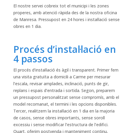
El nostre servei cobreix tot el municipi i les zones
properes, amb atenció ràpida des de la nostra oficina
de Manresa. Pressupost en 24 hores i instal·lació sense
obres en 1 dia.
Procés d’instal·lació en
4 passos
El procés d’instal·lació és àgil i transparent. Primer fem
una visita gratuïta a domicili a Carme per mesurar
l’escala, revisar amplades, inclinació, punts de gir,
replans i espais d’entrada i sortida. Segon, preparem
un pressupost personalitzat sense compromís, amb el
model recomanat, el termini i les opcions disponibles.
Tercer, realitzem la instal·lació en 1 dia en la majoria
de casos, sense obres importants, sense soroll
excessiu i sense modificar l’estructura de l’edifici.
Quart, oferim postvenda i manteniment continu,