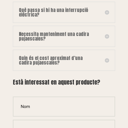
Què passa si hi ha una interrupció
elèctrica?
Necessita manteniment una cadira
pujaescales?
Quin és el cost aproximat d’una
cadira pujaescales?
Està interessat en aquest producte?