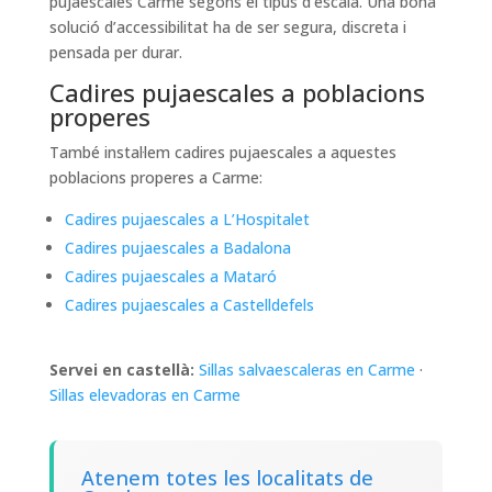
pujaescales Carme segons el tipus d’escala. Una bona
solució d’accessibilitat ha de ser segura, discreta i
pensada per durar.
Cadires pujaescales a poblacions
properes
També instal·lem cadires pujaescales a aquestes
poblacions properes a Carme:
Cadires pujaescales a L’Hospitalet
Cadires pujaescales a Badalona
Cadires pujaescales a Mataró
Cadires pujaescales a Castelldefels
Servei en castellà:
Sillas salvaescaleras en Carme
·
Sillas elevadoras en Carme
Atenem totes les localitats de