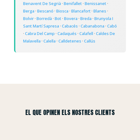
Benavent De Segrià
·
Benifallet
·
Benissanet
·
Berga
·
Bescanó
·
Biosca
·
Blancafort
·
Blanes
·
Bolvir
·
Borredà
·
Bot
·
Bovera
·
Breda
·
Brunyola I
Sant Martí Sapresa
·
Cabacés
·
Cabanabona
·
Cabó
·
Cabra Del Camp
·
Cadaqués
·
Calafell
·
Caldes De
Malavella
·
Calella
·
Calldetenes
·
Callús
EL QUE OPINEN ELS NOSTRES CLIENTS