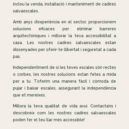
inclou la venda, instal·lació i manteniment de cadires
salvaescales.
Amb anys d’experiència en el sector, proporcionem
solucions eficaces per eliminar barreres
arquitectòniques i millorar la teva accessibilitat a
casa. Les nostres cadires salvaescales estan
dissenyades per oferir-te llibertat i seguretat a cada
pas.
Independentment de si les teves escales són rectes
o corbes, les nostres solucions estan fetes a mida
per a tu. T’oferim una manera fàcil i còmoda de
pujar i baixar escales, assegurant la independència
que et mereixes.
Millora la teva qualitat de vida avui. Contacta’ns i
descobreix com les nostres cadires salvaescales
poden fer el teu llar més accessible!