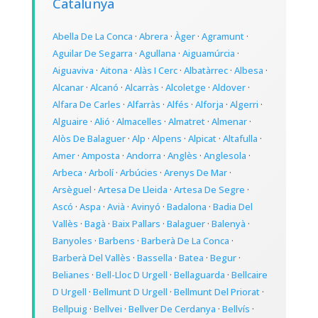
Catalunya
Abella De La Conca
·
Abrera
·
Àger
·
Agramunt
·
Aguilar De Segarra
·
Agullana
·
Aiguamúrcia
·
Aiguaviva
·
Aitona
·
Alàs I Cerc
·
Albatàrrec
·
Albesa
·
Alcanar
·
Alcanó
·
Alcarràs
·
Alcoletge
·
Aldover
·
Alfara De Carles
·
Alfarràs
·
Alfés
·
Alforja
·
Algerri
·
Alguaire
·
Alió
·
Almacelles
·
Almatret
·
Almenar
·
Alòs De Balaguer
·
Alp
·
Alpens
·
Alpicat
·
Altafulla
·
Amer
·
Amposta
·
Andorra
·
Anglès
·
Anglesola
·
Arbeca
·
Arbolí
·
Arbúcies
·
Arenys De Mar
·
Arsèguel
·
Artesa De Lleida
·
Artesa De Segre
·
Ascó
·
Aspa
·
Avià
·
Avinyó
·
Badalona
·
Badia Del
Vallès
·
Bagà
·
Baix Pallars
·
Balaguer
·
Balenyà
·
Banyoles
·
Barbens
·
Barberà De La Conca
·
Barberà Del Vallès
·
Bassella
·
Batea
·
Begur
·
Belianes
·
Bell-Lloc D Urgell
·
Bellaguarda
·
Bellcaire
D Urgell
·
Bellmunt D Urgell
·
Bellmunt Del Priorat
·
Bellpuig
·
Bellvei
·
Bellver De Cerdanya
·
Bellvís
·