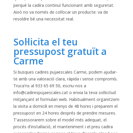
perquè la cadira continuï funcionant amb seguretat.
Això no va només de col·locar un producte: va de
resoldre bé una necessitat real.
Sol·licita el teu
pressupost gratuït a
Carme
Si busques cadires pujaescales Carme, podem ajudar-
te amb una valoració clara, ràpida i sense compromís.
Truca’ns al 933 65 69 50, escriu-nos a
info@cadirespujaescales.cat
o envia la teva sol·licitud
mitjançant el formulari web. Habitualment organitzem
la visita a domicili en menys de 48 hores i preparem el
pressupost en 24 hores després de prendre mesures.
T’assessorarem sobre el model més adequat, el
procés d’instal·lació, el manteniment i el preu cadira