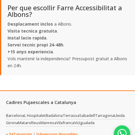
Per que escollir Farre Accessibilitat a
Albons?
Desplacament inclos
a Albons.
Visita tecnica gratuita
.
Instal lacio rapida
.
Servei tecnic propi 24-48h
.
+15 anys experiencia
.
Vols mantenir la independencia? Pressupost gratuit a Albons
en 24h.
Cadires Pujaescales a Catalunya
Barcelona
L Hospitalet
Badalona
Terrassa
Sabadell
Tarragona
Lleida
Girona
Mataro
Reus
Manresa
Vilafranca
Vic
Igualada
+
947 municipis
|
Subvencions disponibles