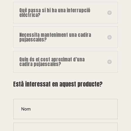
Què passa si hi ha una interrupció
elèctrica?
Necessita manteniment una cadira
pujaescales?
Quin és el cost aproximat d’una
cadira pujaescales?
Està interessat en aquest producte?