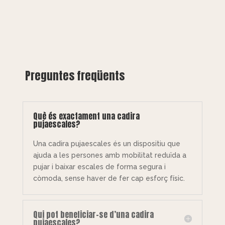
Preguntes freqüents
Què és exactament una cadira
pujaescales?
Una cadira pujaescales és un dispositiu que
ajuda a les persones amb mobilitat reduïda a
pujar i baixar escales de forma segura i
còmoda, sense haver de fer cap esforç físic.
Qui pot beneficiar-se d’una cadira
pujaescales?