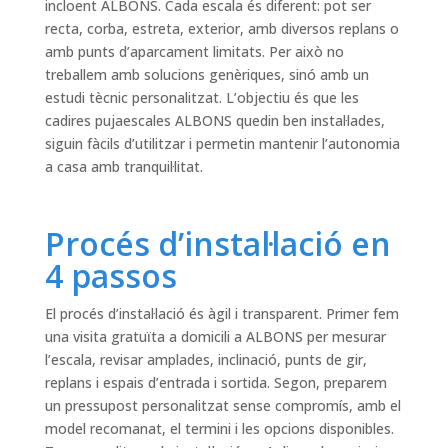
incloent ALBONS. Cada escala és diferent: pot ser
recta, corba, estreta, exterior, amb diversos replans o
amb punts d’aparcament limitats. Per això no
treballem amb solucions genèriques, sinó amb un
estudi tècnic personalitzat. L’objectiu és que les
cadires pujaescales ALBONS quedin ben instal·lades,
siguin fàcils d’utilitzar i permetin mantenir l’autonomia
a casa amb tranquil·litat.
Procés d’instal·lació en
4 passos
El procés d’instal·lació és àgil i transparent. Primer fem
una visita gratuïta a domicili a ALBONS per mesurar
l’escala, revisar amplades, inclinació, punts de gir,
replans i espais d’entrada i sortida. Segon, preparem
un pressupost personalitzat sense compromís, amb el
model recomanat, el termini i les opcions disponibles.