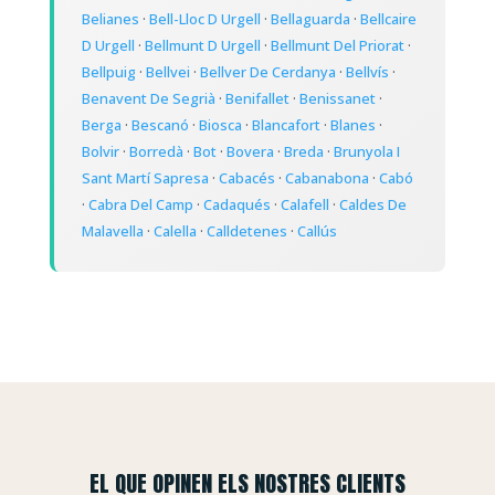
Belianes
·
Bell-Lloc D Urgell
·
Bellaguarda
·
Bellcaire
D Urgell
·
Bellmunt D Urgell
·
Bellmunt Del Priorat
·
Bellpuig
·
Bellvei
·
Bellver De Cerdanya
·
Bellvís
·
Benavent De Segrià
·
Benifallet
·
Benissanet
·
Berga
·
Bescanó
·
Biosca
·
Blancafort
·
Blanes
·
Bolvir
·
Borredà
·
Bot
·
Bovera
·
Breda
·
Brunyola I
Sant Martí Sapresa
·
Cabacés
·
Cabanabona
·
Cabó
·
Cabra Del Camp
·
Cadaqués
·
Calafell
·
Caldes De
Malavella
·
Calella
·
Calldetenes
·
Callús
EL QUE OPINEN ELS NOSTRES CLIENTS