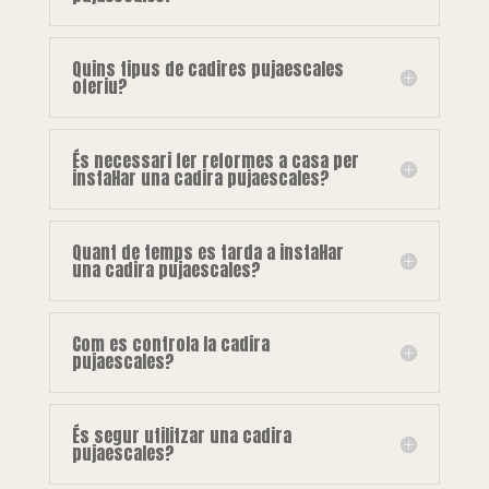
Quins tipus de cadires pujaescales
oferiu?
És necessari fer reformes a casa per
instal·lar una cadira pujaescales?
Quant de temps es tarda a instal·lar
una cadira pujaescales?
Com es controla la cadira
pujaescales?
És segur utilitzar una cadira
pujaescales?