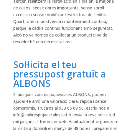
Tercer, realitzem la instal·lació en 1 dia en la majoria
de casos, sense obres importants, sense soroll
excessiu i sense modificar l’estructura de l’edifici.
Quart, oferim postvenda i manteniment continu,
perquè la cadira continuï funcionant amb seguretat.
Això no va només de col·locar un producte: va de
resoldre bé una necessitat real.
Sol·licita el teu
pressupost gratuït a
ALBONS
Si busques cadires pujaescales ALBONS, podem
ajudar-te amb una valoració clara, ràpida i sense
compromís. Truca’ns al 933 65 69 50, escriu-nos a
info@cadirespujaescales.cat
o envia la teva sol·licitud
mitjançant el formulari web. Habitualment organitzem
la visita a domicili en menys de 48 hores i preparem el