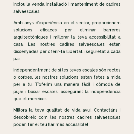
inclou la venda, instal·lació i manteniment de cadires
salvaescales.
Amb anys d’experiència en el sector, proporcionem
solucions eficaces per eliminar barreres
arquitectòniques i millorar la teva accessibilitat a
casa. Les nostres cadires salvaescales estan
dissenyades per oferir-te llibertat i seguretat a cada
pas.
Independentment de si les teves escales són rectes
o corbes, les nostres solucions estan fetes a mida
per a tu. T’oferim una manera fàcil i còmoda de
pujar i baixar escales, assegurant la independència
que et mereixes.
Millora la teva qualitat de vida avui. Contacta’ns i
descobreix com les nostres cadires salvaescales
poden fer el teu llar més accessible!