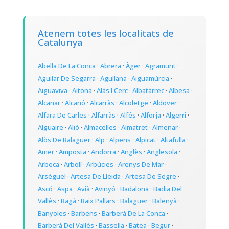
Atenem totes les localitats de
Catalunya
Abella De La Conca
·
Abrera
·
Àger
·
Agramunt
·
Aguilar De Segarra
·
Agullana
·
Aiguamúrcia
·
Aiguaviva
·
Aitona
·
Alàs I Cerc
·
Albatàrrec
·
Albesa
·
Alcanar
·
Alcanó
·
Alcarràs
·
Alcoletge
·
Aldover
·
Alfara De Carles
·
Alfarràs
·
Alfés
·
Alforja
·
Algerri
·
Alguaire
·
Alió
·
Almacelles
·
Almatret
·
Almenar
·
Alòs De Balaguer
·
Alp
·
Alpens
·
Alpicat
·
Altafulla
·
Amer
·
Amposta
·
Andorra
·
Anglès
·
Anglesola
·
Arbeca
·
Arbolí
·
Arbúcies
·
Arenys De Mar
·
Arsèguel
·
Artesa De Lleida
·
Artesa De Segre
·
Ascó
·
Aspa
·
Avià
·
Avinyó
·
Badalona
·
Badia Del
Vallès
·
Bagà
·
Baix Pallars
·
Balaguer
·
Balenyà
·
Banyoles
·
Barbens
·
Barberà De La Conca
·
Barberà Del Vallès
·
Bassella
·
Batea
·
Begur
·