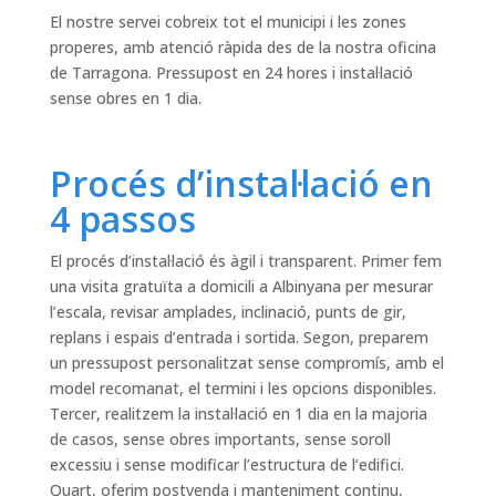
El nostre servei cobreix tot el municipi i les zones
properes, amb atenció ràpida des de la nostra oficina
de Tarragona. Pressupost en 24 hores i instal·lació
sense obres en 1 dia.
Procés d’instal·lació en
4 passos
El procés d’instal·lació és àgil i transparent. Primer fem
una visita gratuïta a domicili a Albinyana per mesurar
l’escala, revisar amplades, inclinació, punts de gir,
replans i espais d’entrada i sortida. Segon, preparem
un pressupost personalitzat sense compromís, amb el
model recomanat, el termini i les opcions disponibles.
Tercer, realitzem la instal·lació en 1 dia en la majoria
de casos, sense obres importants, sense soroll
excessiu i sense modificar l’estructura de l’edifici.
Quart, oferim postvenda i manteniment continu,