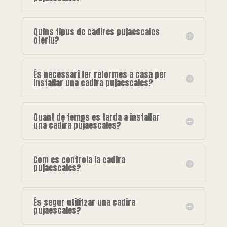
Quins tipus de cadires pujaescales
oferiu?
És necessari fer reformes a casa per
instal·lar una cadira pujaescales?
Quant de temps es tarda a instal·lar
una cadira pujaescales?
Com es controla la cadira
pujaescales?
És segur utilitzar una cadira
pujaescales?