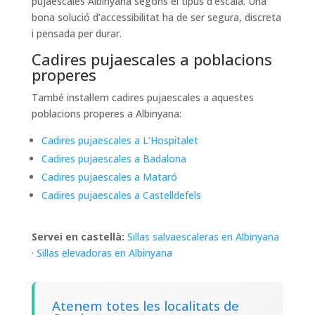
pujaescales Albinyana segons el tipus d’escala. Una
bona solució d’accessibilitat ha de ser segura, discreta
i pensada per durar.
Cadires pujaescales a poblacions
properes
També instal·lem cadires pujaescales a aquestes
poblacions properes a Albinyana:
Cadires pujaescales a L’Hospitalet
Cadires pujaescales a Badalona
Cadires pujaescales a Mataró
Cadires pujaescales a Castelldefels
Servei en castellà:
Sillas salvaescaleras en Albinyana
·
Sillas elevadoras en Albinyana
Atenem totes les localitats de