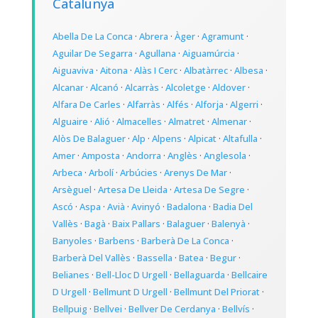
Catalunya
Abella De La Conca
·
Abrera
·
Àger
·
Agramunt
·
Aguilar De Segarra
·
Agullana
·
Aiguamúrcia
·
Aiguaviva
·
Aitona
·
Alàs I Cerc
·
Albatàrrec
·
Albesa
·
Alcanar
·
Alcanó
·
Alcarràs
·
Alcoletge
·
Aldover
·
Alfara De Carles
·
Alfarràs
·
Alfés
·
Alforja
·
Algerri
·
Alguaire
·
Alió
·
Almacelles
·
Almatret
·
Almenar
·
Alòs De Balaguer
·
Alp
·
Alpens
·
Alpicat
·
Altafulla
·
Amer
·
Amposta
·
Andorra
·
Anglès
·
Anglesola
·
Arbeca
·
Arbolí
·
Arbúcies
·
Arenys De Mar
·
Arsèguel
·
Artesa De Lleida
·
Artesa De Segre
·
Ascó
·
Aspa
·
Avià
·
Avinyó
·
Badalona
·
Badia Del
Vallès
·
Bagà
·
Baix Pallars
·
Balaguer
·
Balenyà
·
Banyoles
·
Barbens
·
Barberà De La Conca
·
Barberà Del Vallès
·
Bassella
·
Batea
·
Begur
·
Belianes
·
Bell-Lloc D Urgell
·
Bellaguarda
·
Bellcaire
D Urgell
·
Bellmunt D Urgell
·
Bellmunt Del Priorat
·
Bellpuig
·
Bellvei
·
Bellver De Cerdanya
·
Bellvís
·