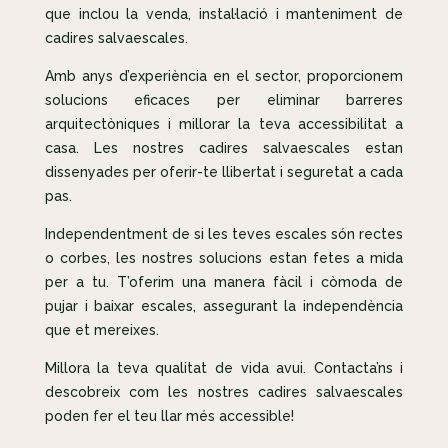
que inclou la venda, instal·lació i manteniment de
cadires salvaescales.
Amb anys d’experiència en el sector, proporcionem
solucions eficaces per eliminar barreres
arquitectòniques i millorar la teva accessibilitat a
casa. Les nostres cadires salvaescales estan
dissenyades per oferir-te llibertat i seguretat a cada
pas.
Independentment de si les teves escales són rectes
o corbes, les nostres solucions estan fetes a mida
per a tu. T’oferim una manera fàcil i còmoda de
pujar i baixar escales, assegurant la independència
que et mereixes.
Millora la teva qualitat de vida avui. Contacta’ns i
descobreix com les nostres cadires salvaescales
poden fer el teu llar més accessible!