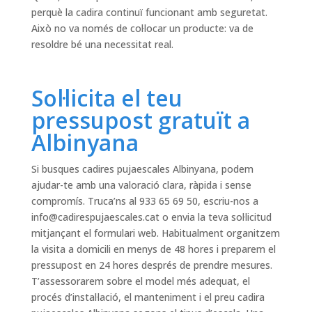
perquè la cadira continuï funcionant amb seguretat.
Això no va només de col·locar un producte: va de
resoldre bé una necessitat real.
Sol·licita el teu
pressupost gratuït a
Albinyana
Si busques cadires pujaescales Albinyana, podem
ajudar-te amb una valoració clara, ràpida i sense
compromís. Truca’ns al 933 65 69 50, escriu-nos a
info@cadirespujaescales.cat
o envia la teva sol·licitud
mitjançant el formulari web. Habitualment organitzem
la visita a domicili en menys de 48 hores i preparem el
pressupost en 24 hores després de prendre mesures.
T’assessorarem sobre el model més adequat, el
procés d’instal·lació, el manteniment i el preu cadira