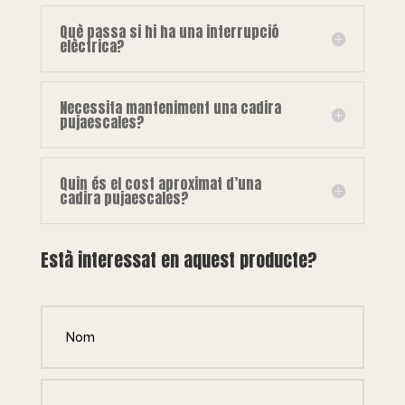
Què passa si hi ha una interrupció
elèctrica?
Necessita manteniment una cadira
pujaescales?
Quin és el cost aproximat d’una
cadira pujaescales?
Està interessat en aquest producte?