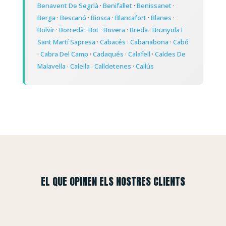
Benavent De Segrià
·
Benifallet
·
Benissanet
·
Berga
·
Bescanó
·
Biosca
·
Blancafort
·
Blanes
·
Bolvir
·
Borredà
·
Bot
·
Bovera
·
Breda
·
Brunyola I
Sant Martí Sapresa
·
Cabacés
·
Cabanabona
·
Cabó
·
Cabra Del Camp
·
Cadaqués
·
Calafell
·
Caldes De
Malavella
·
Calella
·
Calldetenes
·
Callús
EL QUE OPINEN ELS NOSTRES CLIENTS