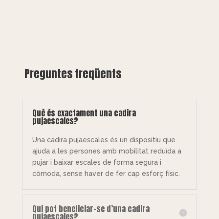
Preguntes freqüents
Què és exactament una cadira
pujaescales?
Una cadira pujaescales és un dispositiu que
ajuda a les persones amb mobilitat reduïda a
pujar i baixar escales de forma segura i
còmoda, sense haver de fer cap esforç físic.
Qui pot beneficiar-se d’una cadira
pujaescales?