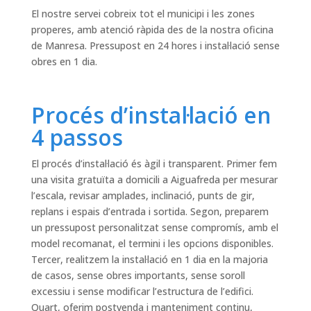
El nostre servei cobreix tot el municipi i les zones
properes, amb atenció ràpida des de la nostra oficina
de Manresa. Pressupost en 24 hores i instal·lació sense
obres en 1 dia.
Procés d’instal·lació en
4 passos
El procés d’instal·lació és àgil i transparent. Primer fem
una visita gratuïta a domicili a Aiguafreda per mesurar
l’escala, revisar amplades, inclinació, punts de gir,
replans i espais d’entrada i sortida. Segon, preparem
un pressupost personalitzat sense compromís, amb el
model recomanat, el termini i les opcions disponibles.
Tercer, realitzem la instal·lació en 1 dia en la majoria
de casos, sense obres importants, sense soroll
excessiu i sense modificar l’estructura de l’edifici.
Quart, oferim postvenda i manteniment continu,