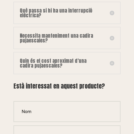
Què passa si hi ha una interrupció
elèctrica?
Necessita manteniment una cadira
pujaescales?
Quin és el cost aproximat d’una
cadira pujaescales?
Està interessat en aquest producte?