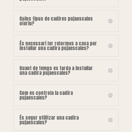
Quins tipus de cadires pujaescales
oferiu?
És necessari fer reformes a casa per
instal·lar una cadira pujaescales?
Quant de temps es tarda a instal·lar
una cadira pujaescales?
Com es controla la cadira
pujaescales?
És segur utilitzar una cadira
pujaescales?