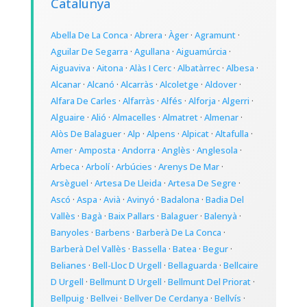
Catalunya
Abella De La Conca
·
Abrera
·
Àger
·
Agramunt
·
Aguilar De Segarra
·
Agullana
·
Aiguamúrcia
·
Aiguaviva
·
Aitona
·
Alàs I Cerc
·
Albatàrrec
·
Albesa
·
Alcanar
·
Alcanó
·
Alcarràs
·
Alcoletge
·
Aldover
·
Alfara De Carles
·
Alfarràs
·
Alfés
·
Alforja
·
Algerri
·
Alguaire
·
Alió
·
Almacelles
·
Almatret
·
Almenar
·
Alòs De Balaguer
·
Alp
·
Alpens
·
Alpicat
·
Altafulla
·
Amer
·
Amposta
·
Andorra
·
Anglès
·
Anglesola
·
Arbeca
·
Arbolí
·
Arbúcies
·
Arenys De Mar
·
Arsèguel
·
Artesa De Lleida
·
Artesa De Segre
·
Ascó
·
Aspa
·
Avià
·
Avinyó
·
Badalona
·
Badia Del
Vallès
·
Bagà
·
Baix Pallars
·
Balaguer
·
Balenyà
·
Banyoles
·
Barbens
·
Barberà De La Conca
·
Barberà Del Vallès
·
Bassella
·
Batea
·
Begur
·
Belianes
·
Bell-Lloc D Urgell
·
Bellaguarda
·
Bellcaire
D Urgell
·
Bellmunt D Urgell
·
Bellmunt Del Priorat
·
Bellpuig
·
Bellvei
·
Bellver De Cerdanya
·
Bellvís
·