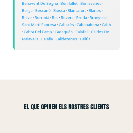
Benavent De Segrià
·
Benifallet
·
Benissanet
·
Berga
·
Bescanó
·
Biosca
·
Blancafort
·
Blanes
·
Bolvir
·
Borredà
·
Bot
·
Bovera
·
Breda
·
Brunyola I
Sant Martí Sapresa
·
Cabacés
·
Cabanabona
·
Cabó
·
Cabra Del Camp
·
Cadaqués
·
Calafell
·
Caldes De
Malavella
·
Calella
·
Calldetenes
·
Callús
EL QUE OPINEN ELS NOSTRES CLIENTS