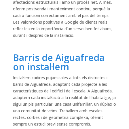
afectacions estructurals i amb un procés net. A més,
oferim postvenda i manteniment continu, perquè la
cadira funcioni correctament amb el pas del temps.
Les valoracions positives a Google de clients reals
reflecteixen la importància d’un servei ben fet abans,
durant i després de la instal·lació.
Barris de Aiguafreda
on instal·lem
Instal·lem cadires pujaescales a tots els districtes i
barris de Aiguafreda, adaptant cada projecte a les
característiques de l edifici i de l escala. A Aiguafreda,
adaptem cada instal·lació a la realitat de l habitatge, ja
sigui un pis particular, una casa unifamiliar, un dúplex o
una comunitat de veïns. Treballem amb escales
rectes, corbes i de geometria complexa, oferint
sempre un estudi previ sense compromís.