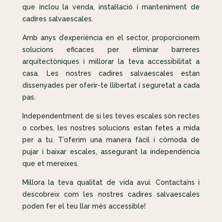
que inclou la venda, instal·lació i manteniment de
cadires salvaescales.
Amb anys d’experiència en el sector, proporcionem
solucions eficaces per eliminar barreres
arquitectòniques i millorar la teva accessibilitat a
casa. Les nostres cadires salvaescales estan
dissenyades per oferir-te llibertat i seguretat a cada
pas.
Independentment de si les teves escales són rectes
o corbes, les nostres solucions estan fetes a mida
per a tu. T’oferim una manera fàcil i còmoda de
pujar i baixar escales, assegurant la independència
que et mereixes.
Millora la teva qualitat de vida avui. Contacta’ns i
descobreix com les nostres cadires salvaescales
poden fer el teu llar més accessible!