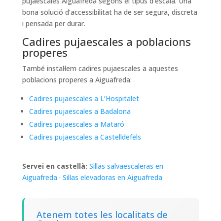
pujaescales Aiguafreda segons el tipus d’escala. Una
bona solució d’accessibilitat ha de ser segura, discreta
i pensada per durar.
Cadires pujaescales a poblacions
properes
També instal·lem cadires pujaescales a aquestes
poblacions properes a Aiguafreda:
Cadires pujaescales a L’Hospitalet
Cadires pujaescales a Badalona
Cadires pujaescales a Mataró
Cadires pujaescales a Castelldefels
Servei en castellà:
Sillas salvaescaleras en
Aiguafreda
·
Sillas elevadoras en Aiguafreda
Atenem totes les localitats de