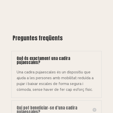
Preguntes freqüents
Què és exactament una cadira
pujaescales?
Una cadira pujaescales és un dispositiu que
ajuda a les persones amb mobilitat reduïda a
pujar i baixar escales de forma segura i
còmoda, sense haver de fer cap esforç físic.
Qui pot beneficiar-se d’una cadira
pujaescales?