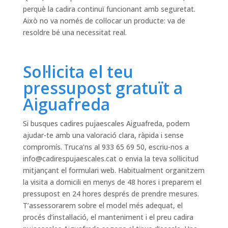
perquè la cadira continuï funcionant amb seguretat.
Això no va només de col·locar un producte: va de
resoldre bé una necessitat real.
Sol·licita el teu
pressupost gratuït a
Aiguafreda
Si busques cadires pujaescales Aiguafreda, podem
ajudar-te amb una valoració clara, ràpida i sense
compromís. Truca’ns al 933 65 69 50, escriu-nos a
info@cadirespujaescales.cat
o envia la teva sol·licitud
mitjançant el formulari web. Habitualment organitzem
la visita a domicili en menys de 48 hores i preparem el
pressupost en 24 hores després de prendre mesures.
T’assessorarem sobre el model més adequat, el
procés d’instal·lació, el manteniment i el preu cadira