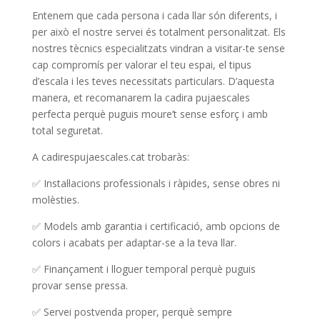
Entenem que cada persona i cada llar són diferents, i
per això el nostre servei és totalment personalitzat. Els
nostres tècnics especialitzats vindran a visitar-te sense
cap compromís per valorar el teu espai, el tipus
d’escala i les teves necessitats particulars. D’aquesta
manera, et recomanarem la cadira pujaescales
perfecta perquè puguis moure’t sense esforç i amb
total seguretat.
A cadirespujaescales.cat trobaràs:
✅ Instal·lacions professionals i ràpides, sense obres ni
molèsties.
✅ Models amb garantia i certificació, amb opcions de
colors i acabats per adaptar-se a la teva llar.
✅ Finançament i lloguer temporal perquè puguis
provar sense pressa.
✅ Servei postvenda proper, perquè sempre