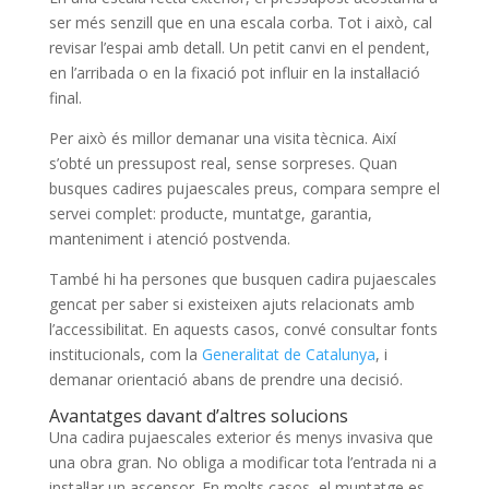
ser més senzill que en una escala corba. Tot i això, cal
revisar l’espai amb detall. Un petit canvi en el pendent,
en l’arribada o en la fixació pot influir en la instal·lació
final.
Per això és millor demanar una visita tècnica. Així
s’obté un pressupost real, sense sorpreses. Quan
busques cadires pujaescales preus, compara sempre el
servei complet: producte, muntatge, garantia,
manteniment i atenció postvenda.
També hi ha persones que busquen cadira pujaescales
gencat per saber si existeixen ajuts relacionats amb
l’accessibilitat. En aquests casos, convé consultar fonts
institucionals, com la
Generalitat de Catalunya
, i
demanar orientació abans de prendre una decisió.
Avantatges davant d’altres solucions
Una cadira pujaescales exterior és menys invasiva que
una obra gran. No obliga a modificar tota l’entrada ni a
instal·lar un ascensor. En molts casos, el muntatge es