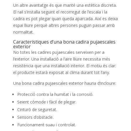
Un altre avantatge és que manté una estètica discreta.
El rail s’instal·la seguint el recorregut de l’escala i la
cadira es pot plegar quan queda aparcada. Així es deixa
espai lliure perquè altres persones puguin passar amb
normalitat.
Característiques d’una bona cadira pujaescales
exterior
No totes les cadires pujaescales serveixen per a
l’exterior. Una instal·lació a l’aire lliure necessita més
resistència que una instal·lació interior. El motiu és clar:
el producte estarà exposat al clima durant tot l’any.
Una bona cadira pujaescales exterior hauria d’incloure:
Protecció contra la humitat i la corrosió.
Seient còmode i fàcil de plegar.
Cinturó de seguretat.
Sensors d’obstacle.
Funcionament suau i controlat.