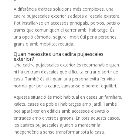
A diferència d’altres solucions més complexes, una
cadira pujaescales exterior s’adapta a l’escala existent.
Pot instal·lar-se en accessos principals, porxos, patis o
trams que comuniquen el carrer amb l’habitatge. És
una opció còmoda, segura i molt útil per a persones
grans o amb mobilitat reduïda.
Quan necessites una cadira pujaescales
exterior?
Una cadira pujaescales exterior és recomanable quan
hi ha un tram d’escales que dificulta entrar o sortir de
casa. També és útil quan una persona evita fer vida
normal per por a caure, cansar-se o perdre l’equilibri.
Aquesta situació és molt habitual en cases unifamiliars,
xalets, cases de poble i habitatges amb jardí. També
pot aparèixer en edificis amb accessos elevats o
entrades amb diversos graons. En tots aquests casos,
les cadires pujaescales ajuden a mantenir la
independència sense transformar tota la casa.