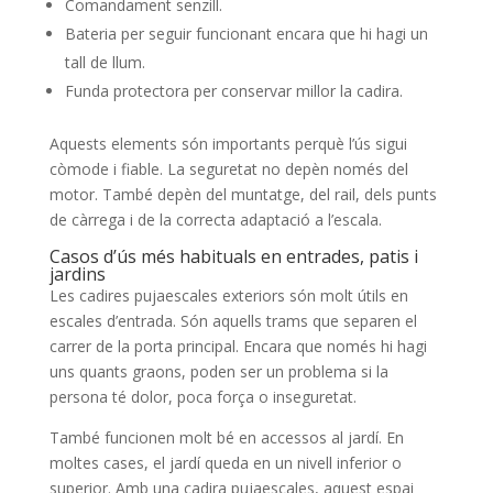
Comandament senzill.
Bateria per seguir funcionant encara que hi hagi un
tall de llum.
Funda protectora per conservar millor la cadira.
Aquests elements són importants perquè l’ús sigui
còmode i fiable. La seguretat no depèn només del
motor. També depèn del muntatge, del rail, dels punts
de càrrega i de la correcta adaptació a l’escala.
Casos d’ús més habituals en entrades, patis i
jardins
Les cadires pujaescales exteriors són molt útils en
escales d’entrada. Són aquells trams que separen el
carrer de la porta principal. Encara que només hi hagi
uns quants graons, poden ser un problema si la
persona té dolor, poca força o inseguretat.
També funcionen molt bé en accessos al jardí. En
moltes cases, el jardí queda en un nivell inferior o
superior. Amb una cadira pujaescales, aquest espai