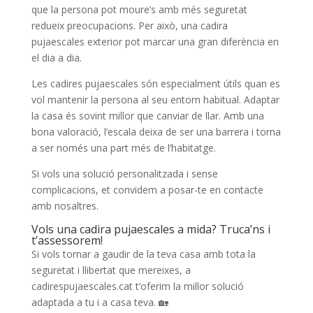
que la persona pot moure’s amb més seguretat
redueix preocupacions. Per això, una cadira
pujaescales exterior pot marcar una gran diferència en
el dia a dia.
Les cadires pujaescales són especialment útils quan es
vol mantenir la persona al seu entorn habitual. Adaptar
la casa és sovint millor que canviar de llar. Amb una
bona valoració, l’escala deixa de ser una barrera i torna
a ser només una part més de l’habitatge.
Si vols una solució personalitzada i sense
complicacions, et convidem a posar-te en contacte
amb nosaltres.
Vols una cadira pujaescales a mida? Truca’ns i
t’assessorem!
Si vols tornar a gaudir de la teva casa amb tota la
seguretat i llibertat que mereixes, a
cadirespujaescales.cat t’oferim la millor solució
adaptada a tu i a casa teva. 🏡