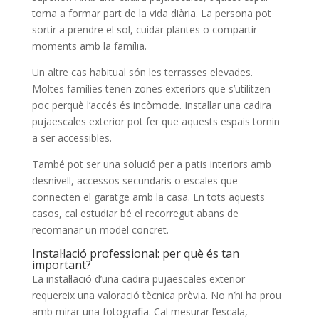
torna a formar part de la vida diària. La persona pot
sortir a prendre el sol, cuidar plantes o compartir
moments amb la família.
Un altre cas habitual són les terrasses elevades.
Moltes famílies tenen zones exteriors que s’utilitzen
poc perquè l’accés és incòmode. Instal·lar una cadira
pujaescales exterior pot fer que aquests espais tornin
a ser accessibles.
També pot ser una solució per a patis interiors amb
desnivell, accessos secundaris o escales que
connecten el garatge amb la casa. En tots aquests
casos, cal estudiar bé el recorregut abans de
recomanar un model concret.
Instal·lació professional: per què és tan
important?
La instal·lació d’una cadira pujaescales exterior
requereix una valoració tècnica prèvia. No n’hi ha prou
amb mirar una fotografia. Cal mesurar l’escala,