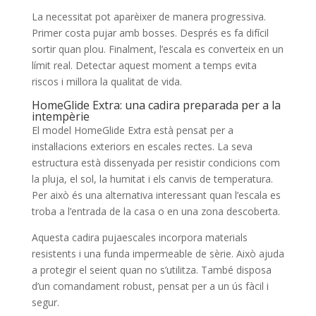
La necessitat pot aparèixer de manera progressiva.
Primer costa pujar amb bosses. Després es fa difícil
sortir quan plou. Finalment, l’escala es converteix en un
límit real. Detectar aquest moment a temps evita
riscos i millora la qualitat de vida.
HomeGlide Extra: una cadira preparada per a la
intempèrie
El model HomeGlide Extra està pensat per a
instal·lacions exteriors en escales rectes. La seva
estructura està dissenyada per resistir condicions com
la pluja, el sol, la humitat i els canvis de temperatura.
Per això és una alternativa interessant quan l’escala es
troba a l’entrada de la casa o en una zona descoberta.
Aquesta cadira pujaescales incorpora materials
resistents i una funda impermeable de sèrie. Això ajuda
a protegir el seient quan no s’utilitza. També disposa
d’un comandament robust, pensat per a un ús fàcil i
segur.