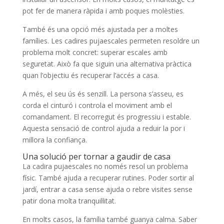
pot fer de manera ràpida i amb poques molèsties.
També és una opció més ajustada per a moltes
famílies. Les cadires pujaescales permeten resoldre un
problema molt concret: superar escales amb
seguretat. Això fa que siguin una alternativa pràctica
quan l’objectiu és recuperar l’accés a casa.
A més, el seu ús és senzill. La persona s’asseu, es
corda el cinturó i controla el moviment amb el
comandament. El recorregut és progressiu i estable.
Aquesta sensació de control ajuda a reduir la por i
millora la confiança.
Una solució per tornar a gaudir de casa
La cadira pujaescales no només resol un problema
físic. També ajuda a recuperar rutines. Poder sortir al
jardí, entrar a casa sense ajuda o rebre visites sense
patir dona molta tranquil·litat.
En molts casos, la família també guanya calma. Saber