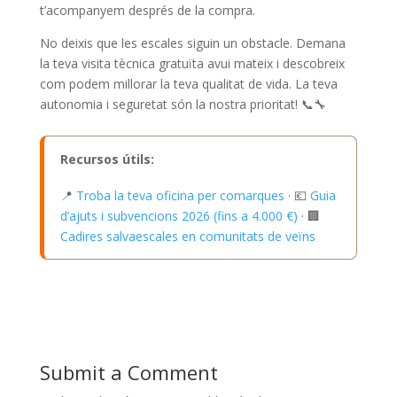
t’acompanyem després de la compra.
No deixis que les escales siguin un obstacle. Demana
la teva visita tècnica gratuïta avui mateix i descobreix
com podem millorar la teva qualitat de vida. La teva
autonomia i seguretat són la nostra prioritat! 📞🔧
Recursos útils:
📍
Troba la teva oficina per comarques
· 💶
Guia
d’ajuts i subvencions 2026 (fins a 4.000 €)
· 🏢
Cadires salvaescales en comunitats de veïns
Submit a Comment