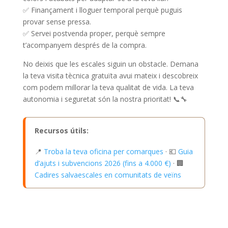
✅ Finançament i lloguer temporal perquè puguis
provar sense pressa.
✅ Servei postvenda proper, perquè sempre
t’acompanyem després de la compra.
No deixis que les escales siguin un obstacle. Demana
la teva visita tècnica gratuïta avui mateix i descobreix
com podem millorar la teva qualitat de vida. La teva
autonomia i seguretat són la nostra prioritat! 📞🔧
Recursos útils:
📍
Troba la teva oficina per comarques
· 💶
Guia
d’ajuts i subvencions 2026 (fins a 4.000 €)
· 🏢
Cadires salvaescales en comunitats de veïns