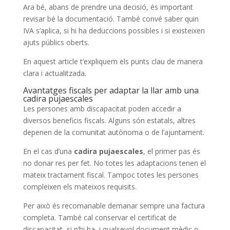
Ara bé, abans de prendre una decisió, és important
revisar bé la documentació. També convé saber quin
IVA s’aplica, si hi ha deduccions possibles i si existeixen
ajuts públics oberts.
En aquest article t’expliquem els punts clau de manera
clara i actualitzada.
Avantatges fiscals per adaptar la llar amb una
cadira pujaescales
Les persones amb discapacitat poden accedir a
diversos beneficis fiscals. Alguns són estatals, altres
depenen de la comunitat autònoma o de l’ajuntament.
En el cas d’una
cadira pujaescales
, el primer pas és
no donar res per fet. No totes les adaptacions tenen el
mateix tractament fiscal. Tampoc totes les persones
compleixen els mateixos requisits.
Per això és recomanable demanar sempre una factura
completa. També cal conservar el certificat de
discapacitat, si n’hi ha, i qualsevol document mèdic o