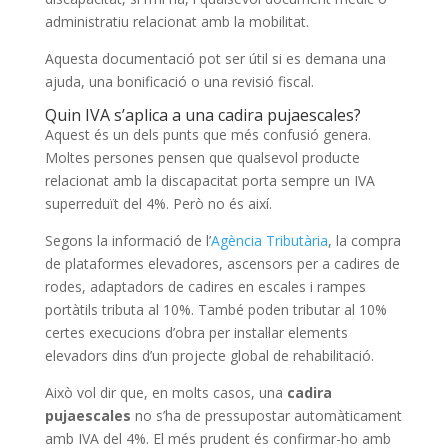
administratiu relacionat amb la mobilitat.
Aquesta documentació pot ser útil si es demana una
ajuda, una bonificació o una revisió fiscal.
Quin IVA s’aplica a una cadira pujaescales?
Aquest és un dels punts que més confusió genera.
Moltes persones pensen que qualsevol producte
relacionat amb la discapacitat porta sempre un IVA
superreduït del 4%. Però no és així.
Segons la informació de l’
Agència Tributària
, la compra
de plataformes elevadores, ascensors per a cadires de
rodes, adaptadors de cadires en escales i rampes
portàtils tributa al 10%. També poden tributar al 10%
certes execucions d’obra per instal·lar elements
elevadors dins d’un projecte global de rehabilitació.
Això vol dir que, en molts casos, una
cadira
pujaescales
no s’ha de pressupostar automàticament
amb IVA del 4%. El més prudent és confirmar-ho amb