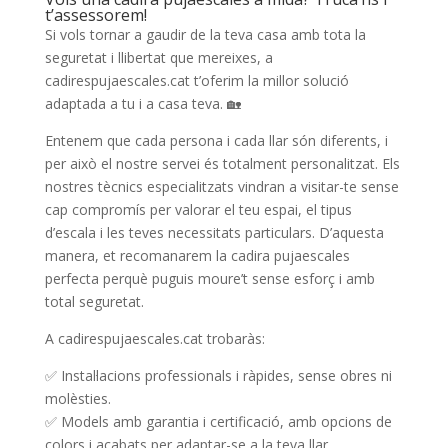
t’assessorem!
Si vols tornar a gaudir de la teva casa amb tota la
seguretat i llibertat que mereixes, a
cadirespujaescales.cat t’oferim la millor solució
adaptada a tu i a casa teva. 🏡
Entenem que cada persona i cada llar són diferents, i
per això el nostre servei és totalment personalitzat. Els
nostres tècnics especialitzats vindran a visitar-te sense
cap compromís per valorar el teu espai, el tipus
d’escala i les teves necessitats particulars. D’aquesta
manera, et recomanarem la cadira pujaescales
perfecta perquè puguis moure’t sense esforç i amb
total seguretat.
A cadirespujaescales.cat trobaràs:
✅ Instal·lacions professionals i ràpides, sense obres ni
molèsties.
✅ Models amb garantia i certificació, amb opcions de
colors i acabats per adaptar-se a la teva llar.