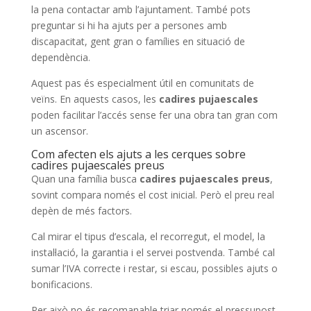
la pena contactar amb l’ajuntament. També pots
preguntar si hi ha ajuts per a persones amb
discapacitat, gent gran o famílies en situació de
dependència.
Aquest pas és especialment útil en comunitats de
veïns. En aquests casos, les
cadires pujaescales
poden facilitar l’accés sense fer una obra tan gran com
un ascensor.
Com afecten els ajuts a les cerques sobre
cadires pujaescales preus
Quan una família busca
cadires pujaescales preus
,
sovint compara només el cost inicial. Però el preu real
depèn de més factors.
Cal mirar el tipus d’escala, el recorregut, el model, la
instal·lació, la garantia i el servei postvenda. També cal
sumar l’IVA correcte i restar, si escau, possibles ajuts o
bonificacions.
Per això no és recomanable triar només el pressupost