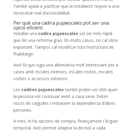
També ajuda a justificar que la instal·lació respon a una
necessitat real d’accessibilitat.
Per què una cadira pujaescales pot ser una
opció eficient
Instal·lar una
cadira pujaescales
sol ser més ràpid
que fer una reforma gran. En molts casos, no cal obra
important. Tampoc cal modificar tota l’estructura de
l’habitatge.
Això fa que sigui una alternativa molt interessant per a
cases amb escales interiors, escales rectes, escales
corbes o accessos exteriors.
Les
cadires pujaescales
també poden ser útils quan
la persona vol continuar vivint a casa seva. Eviten
riscos de caigudes i redueixen la dependència d’altres
persones.
A més, hi ha opcions de compra, finançament i lloguer
temporal. Això permet adaptar la decisió a cada