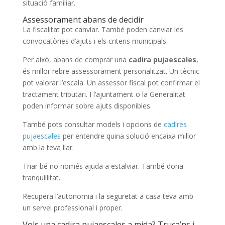
situació familiar.
Assessorament abans de decidir
La fiscalitat pot canviar. També poden canviar les
convocatòries d’ajuts i els criteris municipals.
Per això, abans de comprar una
cadira pujaescales
,
és millor rebre assessorament personalitzat. Un tècnic
pot valorar l’escala. Un assessor fiscal pot confirmar el
tractament tributari. I l’ajuntament o la Generalitat
poden informar sobre ajuts disponibles.
També pots consultar models i opcions de
cadires
pujaescales
per entendre quina solució encaixa millor
amb la teva llar.
Triar bé no només ajuda a estalviar. També dona
tranquil·litat.
Recupera l’autonomia i la seguretat a casa teva amb
un servei professional i proper.
Vols una cadira pujaescales a mida? Truca’ns i