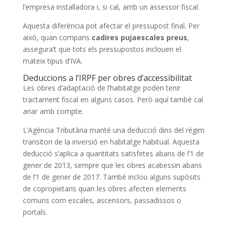
l’empresa instal·ladora i, si cal, amb un assessor fiscal.
Aquesta diferència pot afectar el pressupost final. Per
això, quan comparis
cadires pujaescales preus
,
assegura’t que tots els pressupostos inclouen el
mateix tipus d’IVA.
Deduccions a l’IRPF per obres d’accessibilitat
Les obres d’adaptació de l’habitatge poden tenir
tractament fiscal en alguns casos. Però aquí també cal
anar amb compte.
L’Agència Tributària manté una deducció dins del règim
transitori de la inversió en habitatge habitual. Aquesta
deducció s’aplica a quantitats satisfetes abans de l’1 de
gener de 2013, sempre que les obres acabessin abans
de l’1 de gener de 2017. També inclou alguns supòsits
de copropietaris quan les obres afecten elements
comuns com escales, ascensors, passadissos o
portals.