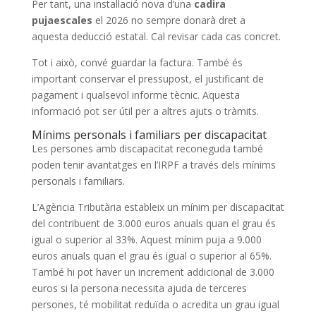
Per tant, una instal·lació nova d’una
cadira
pujaescales
el 2026 no sempre donarà dret a
aquesta deducció estatal. Cal revisar cada cas concret.
Tot i això, convé guardar la factura. També és
important conservar el pressupost, el justificant de
pagament i qualsevol informe tècnic. Aquesta
informació pot ser útil per a altres ajuts o tràmits.
Mínims personals i familiars per discapacitat
Les persones amb discapacitat reconeguda també
poden tenir avantatges en l’IRPF a través dels mínims
personals i familiars.
L’Agència Tributària estableix un mínim per discapacitat
del contribuent de 3.000 euros anuals quan el grau és
igual o superior al 33%. Aquest mínim puja a 9.000
euros anuals quan el grau és igual o superior al 65%.
També hi pot haver un increment addicional de 3.000
euros si la persona necessita ajuda de terceres
persones, té mobilitat reduïda o acredita un grau igual