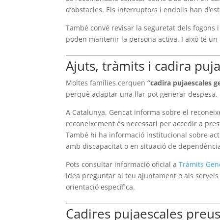
d’obstacles. Els interruptors i endolls han d’e
També convé revisar la seguretat dels fogons i
poden mantenir la persona activa. I això té un
Ajuts, tràmits i cadira pu
Moltes famílies cerquen
“cadira pujaescales g
perquè adaptar una llar pot generar despesa.
A Catalunya, Gencat informa sobre el reconeix
reconeixement és necessari per accedir a pres
També hi ha informació institucional sobre actu
amb discapacitat o en situació de dependènci
Pots consultar informació oficial a
Tràmits Gen
idea preguntar al teu ajuntament o als servei
orientació específica.
Cadires pujaescales preus