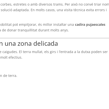
 corbes, estretes o amb diversos trams. Per això no convé triar no
solució adaptada. En molts casos, una visita tècnica evita errors i
bilitat pot empitjorar, és millor instal·lar una
cadira pujaescales
ha de donar tranquil·litat durant molts anys.
en una zona delicada
caigudes. El terra mullat, els girs i l’entrada a la dutxa poden ser
 molt efectius.
n de terra.