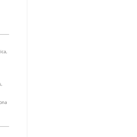
ica,
s,
bona