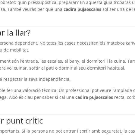
 sobretot: quin pressupost cal preparar? En aquesta guia trobaràs 
 casa. També veuràs per què una
cadira pujaescales
sol ser una de l
 la llar?
 persona dependent. No totes les cases necessiten els mateixos canv
u de mobilitat.
ment són l’entrada, les escales, el bany, el dormitori i la cuina. T
a vol cuinar, sortir al pati o dormir al seu dormitori habitual.
é respectar la seva independència.
 fer una valoració tècnica. Un professional pot veure l’amplada 
rrega. Això és clau per saber si cal una
cadira pujaescales
recta, cor
r punt crític
mportants. Si la persona no pot entrar i sortir amb seguretat, la ca