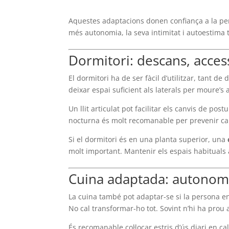
Aquestes adaptacions donen confiança a la pe
més autonomia, la seva intimitat i autoestima
Dormitori: descans, access
El dormitori ha de ser fàcil d’utilitzar, tant d
deixar espai suficient als laterals per moure’
Un llit articulat pot facilitar els canvis de po
nocturna és molt recomanable per prevenir ca
Si el dormitori és en una planta superior, una
molt important. Mantenir els espais habituals 
Cuina adaptada: autonomi
La cuina també pot adaptar-se si la persona en
No cal transformar-ho tot. Sovint n’hi ha prou
És recomanable col·locar estris d’ús diari en cal