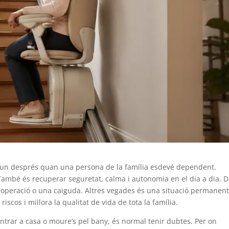
 un després quan una persona de la família esdevé dependent.
 També és recuperar seguretat, calma i autonomia en el dia a dia. 
operació o una caiguda. Altres vegades és una situació permanent
iscos i millora la qualitat de vida de tota la família.
entrar a casa o moure’s pel bany, és normal tenir dubtes. Per on