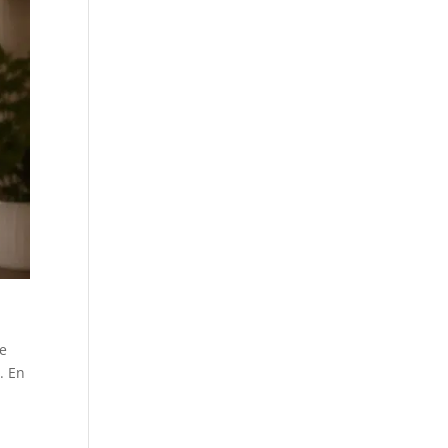
De
. En