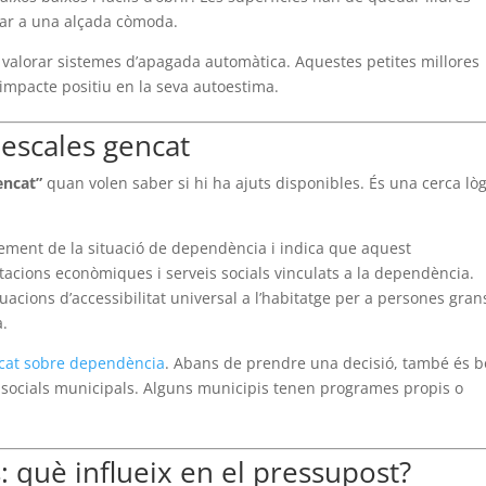
star a una alçada còmoda.
 valorar sistemes d’apagada automàtica. Aquestes petites millores
 impacte positiu en la seva autoestima.
jaescales gencat
encat”
quan volen saber si hi ha ajuts disponibles. És una cerca lòg
ement de la situació de dependència i indica que aquest
tacions econòmiques i serveis socials vinculats a la dependència.
acions d’accessibilitat universal a l’habitatge per a persones gran
a.
cat sobre dependència
. Abans de prendre una decisió, també és 
s socials municipals. Alguns municipis tenen programes propis o
: què influeix en el pressupost?