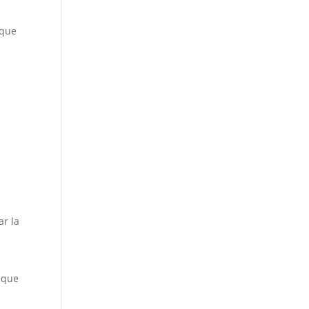
 que
ar la
s
 que