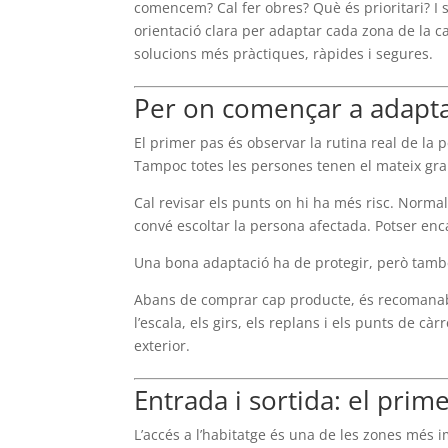
comencem? Cal fer obres? Què és prioritari? I
orientació clara per adaptar cada zona de la
solucions més pràctiques, ràpides i segures.
Per on començar a adaptar
El primer pas és observar la rutina real de la
Tampoc totes les persones tenen el mateix gra
Cal revisar els punts on hi ha més risc. Normal
convé escoltar la persona afectada. Potser encar
Una bona adaptació ha de protegir, però tamb
Abans de comprar cap producte, és recomanable
l’escala, els girs, els replans i els punts de cà
exterior.
Entrada i sortida: el prime
L’accés a l’habitatge és una de les zones més i