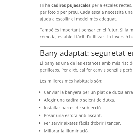
Hi ha
cadires pujaescales
per a escales rectes,
per foto o per preu. Cada escala necessita una 
ajuda a escollir el model més adequat.
També és important pensar en el futur. Si la mo
còmoda, estable i fàcil d’utilitzar. La inversió 
Bany adaptat: seguretat 
El bany és una de les estances amb més risc de 
perillosos. Per això, cal fer canvis senzills però
Les millores més habituals són:
Canviar la banyera per un plat de dutxa arra
Afegir una cadira o seient de dutxa.
Instal·lar barres de subjecció.
Posar una estora antilliscant.
Fer servir aixetes fàcils d’obrir i tancar.
Millorar la il·luminació.