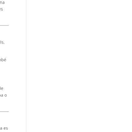
una
es
is.
ambé
de
ba o
sa es