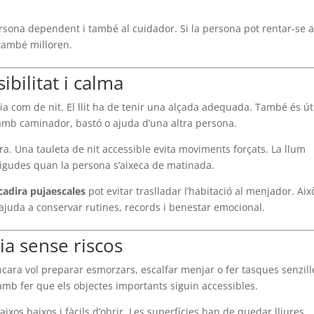
rsona dependent i també al cuidador. Si la persona pot rentar-se
 també milloren.
ibilitat i calma
e dia com de nit. El llit ha de tenir una alçada adequada. També és út
s amb caminador, bastó o ajuda d’una altra persona.
stura. Una tauleta de nit accessible evita moviments forçats. La llum
igudes quan la persona s’aixeca de matinada.
cadira pujaescales
pot evitar traslladar l’habitació al menjador. Aix
ajuda a conservar rutines, records i benestar emocional.
a sense riscos
cara vol preparar esmorzars, escalfar menjar o fer tasques senzill
 amb fer que els objectes importants siguin accessibles.
aixos baixos i fàcils d’obrir. Les superfícies han de quedar lliures