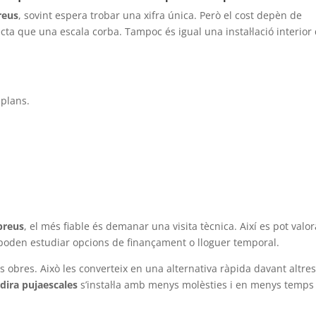
reus
, sovint espera trobar una xifra única. Però el cost depèn de
ecta que una escala corba. Tampoc és igual una instal·lació interior
eplans.
preus
, el més fiable és demanar una visita tècnica. Així es pot valor
poden estudiar opcions de finançament o lloguer temporal.
 obres. Això les converteix en una alternativa ràpida davant altre
dira pujaescales
s’instal·la amb menys molèsties i en menys temps