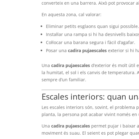
converteix en una barrera. Això pot provocar 
En aquesta zona, cal valorar:
Eliminar petits esglaons quan sigui possible
Instal·lar una rampa si hi ha desnivells baixo
Col·locar una barana segura i fàcil d’agafar.
Posar una
cadira pujaescales
exterior si hi 
Una
cadira pujaescales
d’exterior és molt útil
la humitat, el sol i els canvis de temperatura
sempre d’un familiar.
Escales interiors: quan un
Les escales interiors són, sovint, el problema p
planta, la persona pot acabar vivint només en u
Una
cadira pujaescales
permet pujar i baixar 
moviment és suau. El seient es pot plegar quan no