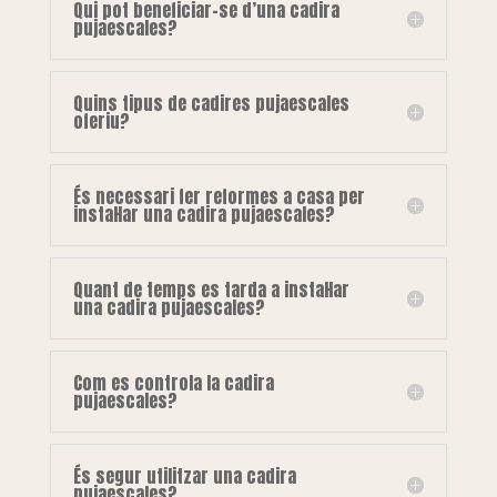
Qui pot beneficiar-se d’una cadira
pujaescales?
Quins tipus de cadires pujaescales
oferiu?
És necessari fer reformes a casa per
instal·lar una cadira pujaescales?
Quant de temps es tarda a instal·lar
una cadira pujaescales?
Com es controla la cadira
pujaescales?
És segur utilitzar una cadira
pujaescales?