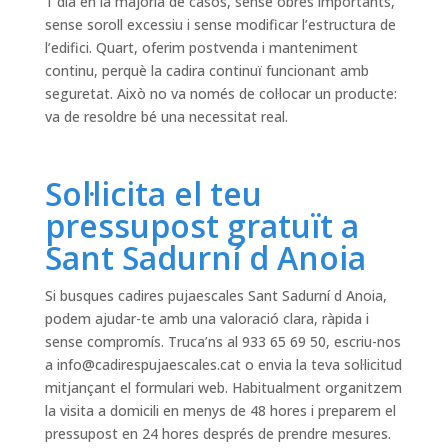
1 dia en la majoria de casos, sense obres importants,
sense soroll excessiu i sense modificar l’estructura de
l’edifici. Quart, oferim postvenda i manteniment
continu, perquè la cadira continuï funcionant amb
seguretat. Això no va només de col·locar un producte:
va de resoldre bé una necessitat real.
Sol·licita el teu
pressupost gratuït a
Sant Sadurní d Anoia
Si busques cadires pujaescales Sant Sadurní d Anoia,
podem ajudar-te amb una valoració clara, ràpida i
sense compromís. Truca’ns al 933 65 69 50, escriu-nos
a
info@cadirespujaescales.cat
o envia la teva sol·licitud
mitjançant el formulari web. Habitualment organitzem
la visita a domicili en menys de 48 hores i preparem el
pressupost en 24 hores després de prendre mesures.