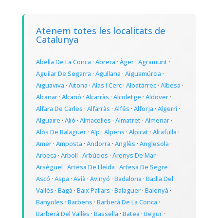
Atenem totes les localitats de
Catalunya
Abella De La Conca
·
Abrera
·
Àger
·
Agramunt
·
Aguilar De Segarra
·
Agullana
·
Aiguamúrcia
·
Aiguaviva
·
Aitona
·
Alàs I Cerc
·
Albatàrrec
·
Albesa
·
Alcanar
·
Alcanó
·
Alcarràs
·
Alcoletge
·
Aldover
·
Alfara De Carles
·
Alfarràs
·
Alfés
·
Alforja
·
Algerri
·
Alguaire
·
Alió
·
Almacelles
·
Almatret
·
Almenar
·
Alòs De Balaguer
·
Alp
·
Alpens
·
Alpicat
·
Altafulla
·
Amer
·
Amposta
·
Andorra
·
Anglès
·
Anglesola
·
Arbeca
·
Arbolí
·
Arbúcies
·
Arenys De Mar
·
Arsèguel
·
Artesa De Lleida
·
Artesa De Segre
·
Ascó
·
Aspa
·
Avià
·
Avinyó
·
Badalona
·
Badia Del
Vallès
·
Bagà
·
Baix Pallars
·
Balaguer
·
Balenyà
·
Banyoles
·
Barbens
·
Barberà De La Conca
·
Barberà Del Vallès
·
Bassella
·
Batea
·
Begur
·