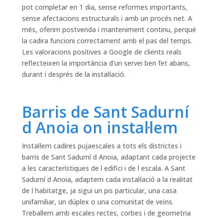
pot completar en 1 dia, sense reformes importants,
sense afectacions estructurals i amb un procés net. A
més, oferim postvenda i manteniment continu, perquè
la cadira funcioni correctament amb el pas del temps.
Les valoracions positives a Google de clients reals
reflecteixen la importància d’un servei ben fet abans,
durant i després de la instal·lació.
Barris de Sant Sadurní
d Anoia on instal·lem
Instal·lem cadires pujaescales a tots els districtes i
barris de Sant Sadurní d Anoia, adaptant cada projecte
a les característiques de l edifici i de l escala. A Sant
Sadurní d Anoia, adaptem cada instal·lació a la realitat
de l habitatge, ja sigui un pis particular, una casa
unifamiliar, un dúplex o una comunitat de veïns.
Treballem amb escales rectes, corbes i de geometria