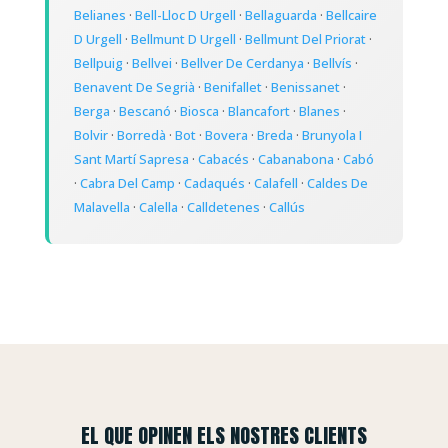
Belianes
·
Bell-Lloc D Urgell
·
Bellaguarda
·
Bellcaire
D Urgell
·
Bellmunt D Urgell
·
Bellmunt Del Priorat
·
Bellpuig
·
Bellvei
·
Bellver De Cerdanya
·
Bellvís
·
Benavent De Segrià
·
Benifallet
·
Benissanet
·
Berga
·
Bescanó
·
Biosca
·
Blancafort
·
Blanes
·
Bolvir
·
Borredà
·
Bot
·
Bovera
·
Breda
·
Brunyola I
Sant Martí Sapresa
·
Cabacés
·
Cabanabona
·
Cabó
·
Cabra Del Camp
·
Cadaqués
·
Calafell
·
Caldes De
Malavella
·
Calella
·
Calldetenes
·
Callús
EL QUE OPINEN ELS NOSTRES CLIENTS