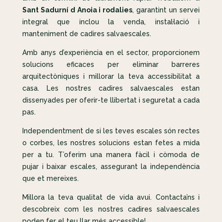
Sant Sadurní d Anoia i rodalies
, garantint un servei
integral que inclou la venda, instal·lació i
manteniment de cadires salvaescales.
Amb anys d’experiència en el sector, proporcionem
solucions eficaces per eliminar barreres
arquitectòniques i millorar la teva accessibilitat a
casa. Les nostres cadires salvaescales estan
dissenyades per oferir-te llibertat i seguretat a cada
pas.
Independentment de si les teves escales són rectes
o corbes, les nostres solucions estan fetes a mida
per a tu. T’oferim una manera fàcil i còmoda de
pujar i baixar escales, assegurant la independència
que et mereixes.
Millora la teva qualitat de vida avui. Contacta’ns i
descobreix com les nostres cadires salvaescales
poden fer el teu llar més accessible!