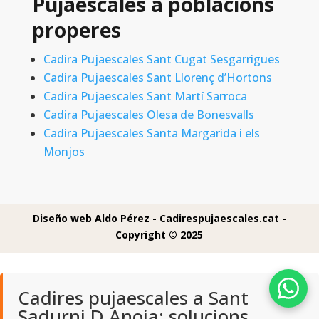
Pujaescales a poblacions
properes
Cadira Pujaescales Sant Cugat Sesgarrigues
Cadira Pujaescales Sant Llorenç d’Hortons
Cadira Pujaescales Sant Martí Sarroca
Cadira Pujaescales Olesa de Bonesvalls
Cadira Pujaescales Santa Margarida i els
Monjos
Diseño web Aldo Pérez -
Cadirespujaescales.cat -
Copyright © 2025
Cadires pujaescales a Sant
Sadurni D Anoia: solucions