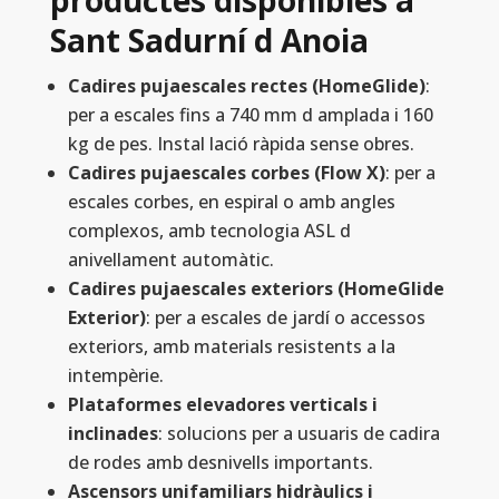
productes disponibles a
Sant Sadurní d Anoia
Cadires pujaescales rectes (HomeGlide)
:
per a escales fins a 740 mm d amplada i 160
kg de pes. Instal lació ràpida sense obres.
Cadires pujaescales corbes (Flow X)
: per a
escales corbes, en espiral o amb angles
complexos, amb tecnologia ASL d
anivellament automàtic.
Cadires pujaescales exteriors (HomeGlide
Exterior)
: per a escales de jardí o accessos
exteriors, amb materials resistents a la
intempèrie.
Plataformes elevadores verticals i
inclinades
: solucions per a usuaris de cadira
de rodes amb desnivells importants.
Ascensors unifamiliars hidràulics i