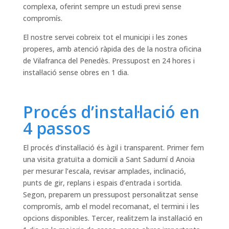
complexa, oferint sempre un estudi previ sense
compromís.
El nostre servei cobreix tot el municipi i les zones
properes, amb atenció ràpida des de la nostra oficina
de Vilafranca del Penedès. Pressupost en 24 hores i
instal·lació sense obres en 1 dia.
Procés d’instal·lació en
4 passos
El procés d’instal·lació és àgil i transparent. Primer fem
una visita gratuïta a domicili a Sant Sadurní d Anoia
per mesurar l’escala, revisar amplades, inclinació,
punts de gir, replans i espais d’entrada i sortida.
Segon, preparem un pressupost personalitzat sense
compromís, amb el model recomanat, el termini i les
opcions disponibles. Tercer, realitzem la instal·lació en