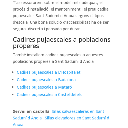
T’assessorarem sobre el model més adequat, el
procés d’instal·lació, el manteniment i el preu cadira
pujaescales Sant Sadurní d Anoia segons el tipus
d’escala. Una bona solució d’accessibilitat ha de ser
segura, discreta i pensada per durar.
Cadires pujaescales a poblacions
properes
També instal·lem cadires pujaescales a aquestes
poblacions properes a Sant Sadurní d Anoia:
Cadires pujaescales a L’Hospitalet
Cadires pujaescales a Badalona
Cadires pujaescales a Mataró
Cadires pujaescales a Castelldefels
Servei en castellà:
Sillas salvaescaleras en Sant
Sadurní d Anoia
·
Sillas elevadoras en Sant Sadurní d
Anoia