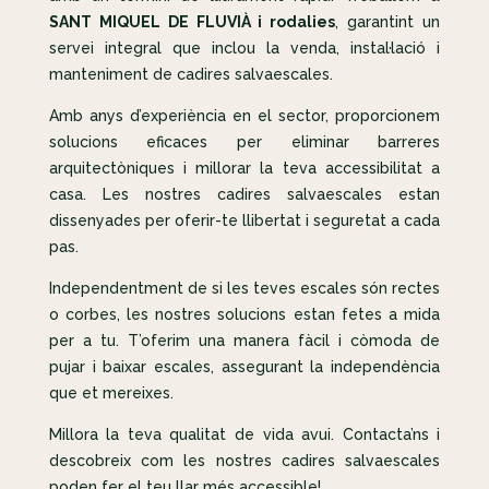
SANT MIQUEL DE FLUVIÀ i rodalies
, garantint un
servei integral que inclou la venda, instal·lació i
manteniment de cadires salvaescales.
Amb anys d’experiència en el sector, proporcionem
solucions eficaces per eliminar barreres
arquitectòniques i millorar la teva accessibilitat a
casa. Les nostres cadires salvaescales estan
dissenyades per oferir-te llibertat i seguretat a cada
pas.
Independentment de si les teves escales són rectes
o corbes, les nostres solucions estan fetes a mida
per a tu. T’oferim una manera fàcil i còmoda de
pujar i baixar escales, assegurant la independència
que et mereixes.
Millora la teva qualitat de vida avui. Contacta’ns i
descobreix com les nostres cadires salvaescales
poden fer el teu llar més accessible!