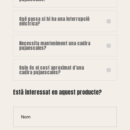
Què passa si hi ha una interrupció
elèctrica?
Necessita manteniment una cadira
pujaescales?
Quin és el cost aproximat d’una
cadira pujaescales?
Està interessat en aquest producte?