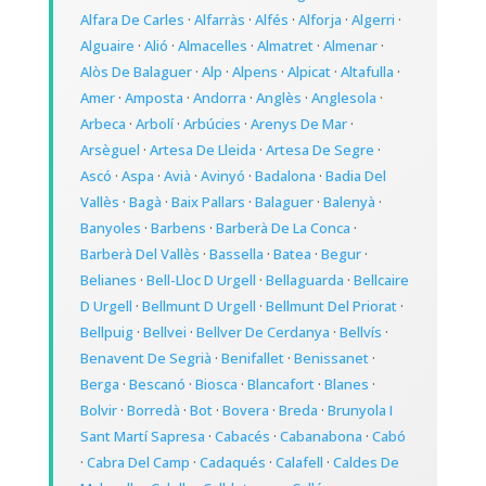
Alfara De Carles
·
Alfarràs
·
Alfés
·
Alforja
·
Algerri
·
Alguaire
·
Alió
·
Almacelles
·
Almatret
·
Almenar
·
Alòs De Balaguer
·
Alp
·
Alpens
·
Alpicat
·
Altafulla
·
Amer
·
Amposta
·
Andorra
·
Anglès
·
Anglesola
·
Arbeca
·
Arbolí
·
Arbúcies
·
Arenys De Mar
·
Arsèguel
·
Artesa De Lleida
·
Artesa De Segre
·
Ascó
·
Aspa
·
Avià
·
Avinyó
·
Badalona
·
Badia Del
Vallès
·
Bagà
·
Baix Pallars
·
Balaguer
·
Balenyà
·
Banyoles
·
Barbens
·
Barberà De La Conca
·
Barberà Del Vallès
·
Bassella
·
Batea
·
Begur
·
Belianes
·
Bell-Lloc D Urgell
·
Bellaguarda
·
Bellcaire
D Urgell
·
Bellmunt D Urgell
·
Bellmunt Del Priorat
·
Bellpuig
·
Bellvei
·
Bellver De Cerdanya
·
Bellvís
·
Benavent De Segrià
·
Benifallet
·
Benissanet
·
Berga
·
Bescanó
·
Biosca
·
Blancafort
·
Blanes
·
Bolvir
·
Borredà
·
Bot
·
Bovera
·
Breda
·
Brunyola I
Sant Martí Sapresa
·
Cabacés
·
Cabanabona
·
Cabó
·
Cabra Del Camp
·
Cadaqués
·
Calafell
·
Caldes De