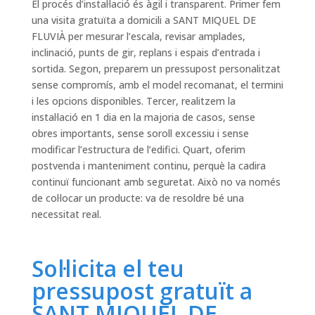
El procés d’instal·lació és àgil i transparent. Primer fem
una visita gratuïta a domicili a SANT MIQUEL DE
FLUVIÀ per mesurar l’escala, revisar amplades,
inclinació, punts de gir, replans i espais d’entrada i
sortida. Segon, preparem un pressupost personalitzat
sense compromís, amb el model recomanat, el termini
i les opcions disponibles. Tercer, realitzem la
instal·lació en 1 dia en la majoria de casos, sense
obres importants, sense soroll excessiu i sense
modificar l’estructura de l’edifici. Quart, oferim
postvenda i manteniment continu, perquè la cadira
continuï funcionant amb seguretat. Això no va només
de col·locar un producte: va de resoldre bé una
necessitat real.
Sol·licita el teu
pressupost gratuït a
SANT MIQUEL DE