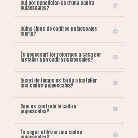
Qui pot beneficiar-se d’una cadira
pujaescales?
Quins tipus de cadires pujaescales
oferiu?
És necessari fer reformes a casa per
instal·lar una cadira pujaescales?
Quant de temps es tarda a instal·lar
una cadira pujaescales?
Com es controla la cadira
pujaescales?
És segur utilitzar una cadira
pujaescales?