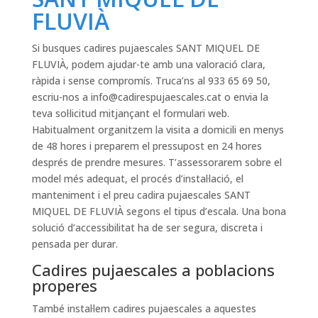
FLUVIÀ
Si busques cadires pujaescales SANT MIQUEL DE
FLUVIÀ, podem ajudar-te amb una valoració clara,
ràpida i sense compromís. Truca’ns al 933 65 69 50,
escriu-nos a
info@cadirespujaescales.cat
o envia la
teva sol·licitud mitjançant el formulari web.
Habitualment organitzem la visita a domicili en menys
de 48 hores i preparem el pressupost en 24 hores
després de prendre mesures. T’assessorarem sobre el
model més adequat, el procés d’instal·lació, el
manteniment i el preu cadira pujaescales SANT
MIQUEL DE FLUVIÀ segons el tipus d’escala. Una bona
solució d’accessibilitat ha de ser segura, discreta i
pensada per durar.
Cadires pujaescales a poblacions
properes
També instal·lem cadires pujaescales a aquestes