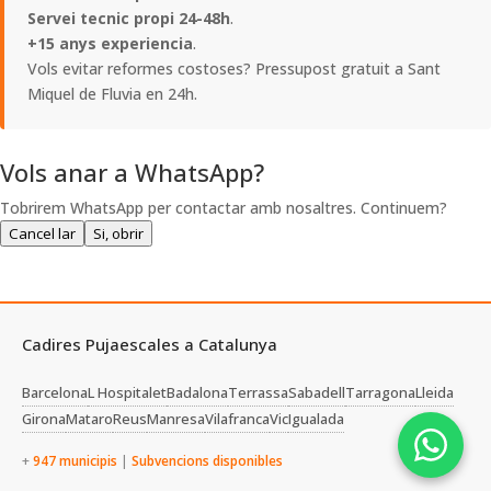
Servei tecnic propi 24-48h
.
+15 anys experiencia
.
Vols evitar reformes costoses? Pressupost gratuit a Sant
Miquel de Fluvia en 24h.
Vols anar a WhatsApp?
Tobrirem WhatsApp per contactar amb nosaltres. Continuem?
Cancel lar
Si, obrir
Cadires Pujaescales a Catalunya
Barcelona
L Hospitalet
Badalona
Terrassa
Sabadell
Tarragona
Lleida
Girona
Mataro
Reus
Manresa
Vilafranca
Vic
Igualada
+
947 municipis
|
Subvencions disponibles