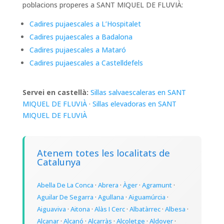
poblacions properes a SANT MIQUEL DE FLUVIÀ:
Cadires pujaescales a L’Hospitalet
Cadires pujaescales a Badalona
Cadires pujaescales a Mataró
Cadires pujaescales a Castelldefels
Servei en castellà:
Sillas salvaescaleras en SANT
MIQUEL DE FLUVIÀ
·
Sillas elevadoras en SANT
MIQUEL DE FLUVIÀ
Atenem totes les localitats de
Catalunya
Abella De La Conca
·
Abrera
·
Àger
·
Agramunt
·
Aguilar De Segarra
·
Agullana
·
Aiguamúrcia
·
Aiguaviva
·
Aitona
·
Alàs I Cerc
·
Albatàrrec
·
Albesa
·
Alcanar
·
Alcanó
·
Alcarràs
·
Alcoletge
·
Aldover
·