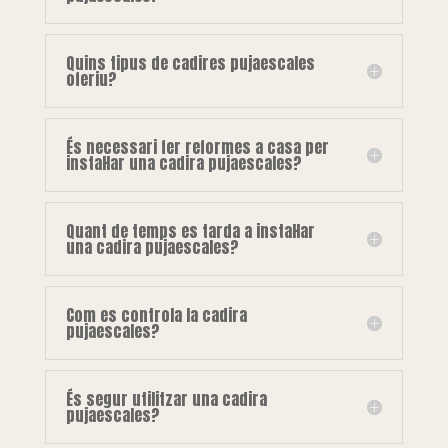
Quins tipus de cadires pujaescales
oferiu?
És necessari fer reformes a casa per
instal·lar una cadira pujaescales?
Quant de temps es tarda a instal·lar
una cadira pujaescales?
Com es controla la cadira
pujaescales?
És segur utilitzar una cadira
pujaescales?