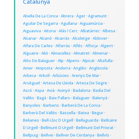
Catalunya
Abella De La Conca
·
Abrera
·
Àger
·
Agramunt
·
Aguilar De Segarra
·
Agullana
·
Aiguamúrcia
·
Aiguaviva
·
Aitona
·
Alàs I Cerc
·
Albatàrrec
·
Albesa
·
Alcanar
·
Alcanó
·
Alcarràs
·
Alcoletge
·
Aldover
·
Alfara De Carles
·
Alfarràs
·
Alfés
·
Alforja
·
Algerri
·
Alguaire
·
Alió
·
Almacelles
·
Almatret
·
Almenar
·
Alòs De Balaguer
·
Alp
·
Alpens
·
Alpicat
·
Altafulla
·
Amer
·
Amposta
·
Andorra
·
Anglès
·
Anglesola
·
Arbeca
·
Arbolí
·
Arbúcies
·
Arenys De Mar
·
Arsèguel
·
Artesa De Lleida
·
Artesa De Segre
·
Ascó
·
Aspa
·
Avià
·
Avinyó
·
Badalona
·
Badia Del
Vallès
·
Bagà
·
Baix Pallars
·
Balaguer
·
Balenyà
·
Banyoles
·
Barbens
·
Barberà De La Conca
·
Barberà Del Vallès
·
Bassella
·
Batea
·
Begur
·
Belianes
·
Bell-Lloc D Urgell
·
Bellaguarda
·
Bellcaire
D Urgell
·
Bellmunt D Urgell
·
Bellmunt Del Priorat
·
Bellpuig
·
Bellvei
·
Bellver De Cerdanya
·
Bellvís
·