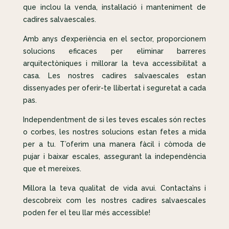
que inclou la venda, instal·lació i manteniment de
cadires salvaescales.
Amb anys d’experiència en el sector, proporcionem
solucions eficaces per eliminar barreres
arquitectòniques i millorar la teva accessibilitat a
casa. Les nostres cadires salvaescales estan
dissenyades per oferir-te llibertat i seguretat a cada
pas.
Independentment de si les teves escales són rectes
o corbes, les nostres solucions estan fetes a mida
per a tu. T’oferim una manera fàcil i còmoda de
pujar i baixar escales, assegurant la independència
que et mereixes.
Millora la teva qualitat de vida avui. Contacta’ns i
descobreix com les nostres cadires salvaescales
poden fer el teu llar més accessible!