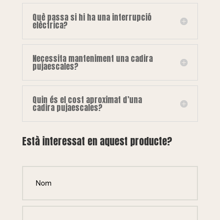
Què passa si hi ha una interrupció
elèctrica?
Necessita manteniment una cadira
pujaescales?
Quin és el cost aproximat d’una
cadira pujaescales?
Està interessat en aquest producte?