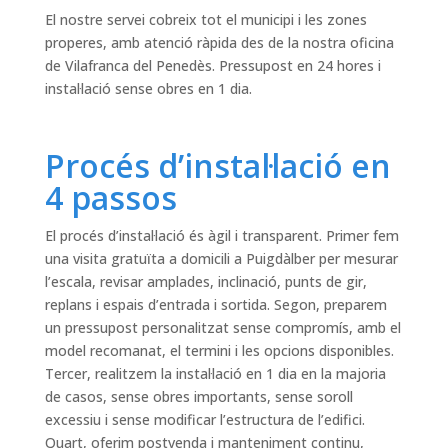
El nostre servei cobreix tot el municipi i les zones
properes, amb atenció ràpida des de la nostra oficina
de Vilafranca del Penedès. Pressupost en 24 hores i
instal·lació sense obres en 1 dia.
Procés d’instal·lació en
4 passos
El procés d’instal·lació és àgil i transparent. Primer fem
una visita gratuïta a domicili a Puigdàlber per mesurar
l’escala, revisar amplades, inclinació, punts de gir,
replans i espais d’entrada i sortida. Segon, preparem
un pressupost personalitzat sense compromís, amb el
model recomanat, el termini i les opcions disponibles.
Tercer, realitzem la instal·lació en 1 dia en la majoria
de casos, sense obres importants, sense soroll
excessiu i sense modificar l’estructura de l’edifici.
Quart, oferim postvenda i manteniment continu,