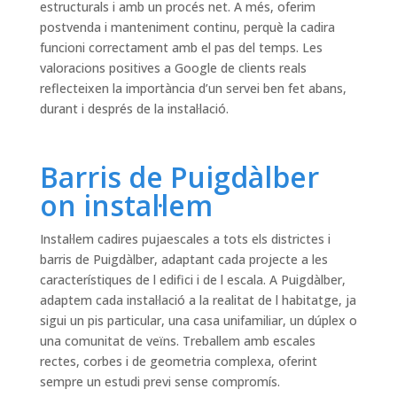
estructurals i amb un procés net. A més, oferim
postvenda i manteniment continu, perquè la cadira
funcioni correctament amb el pas del temps. Les
valoracions positives a Google de clients reals
reflecteixen la importància d’un servei ben fet abans,
durant i després de la instal·lació.
Barris de Puigdàlber
on instal·lem
Instal·lem cadires pujaescales a tots els districtes i
barris de Puigdàlber, adaptant cada projecte a les
característiques de l edifici i de l escala. A Puigdàlber,
adaptem cada instal·lació a la realitat de l habitatge, ja
sigui un pis particular, una casa unifamiliar, un dúplex o
una comunitat de veïns. Treballem amb escales
rectes, corbes i de geometria complexa, oferint
sempre un estudi previ sense compromís.