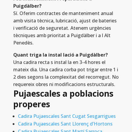
Puigdàlber?
Sí. Oferim contractes de manteniment anual
amb visita tècnica, lubricació, ajust de bateries
i verificació de seguretat. Atenem urgències
tècniques amb prioritat a Puigdàlber i a l Alt
Penedès.
Quant triga la instal lació a Puigdàlber?
Una cadira recta s instal la en 3-4 hores el
mateix dia. Una cadira corba pot trigar entre 1 i
2 dies segons la complexitat del recorregut. No
requereix obres ni modificacions estructurals.
Pujaescales a poblacions
properes
Cadira Pujaescales Sant Cugat Sesgarrigues
Cadira Pujaescales Sant Llorenç d’Hortons
Cadira Pujaescales Sant Martí Sarroca