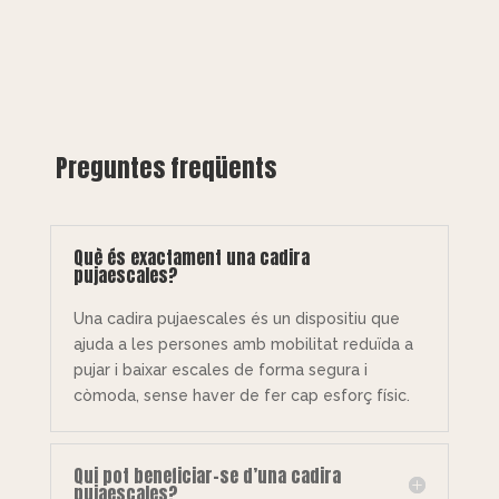
Preguntes freqüents
Què és exactament una cadira
pujaescales?
Una cadira pujaescales és un dispositiu que
ajuda a les persones amb mobilitat reduïda a
pujar i baixar escales de forma segura i
còmoda, sense haver de fer cap esforç físic.
Qui pot beneficiar-se d’una cadira
pujaescales?