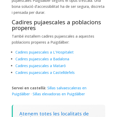
pujaescales Puigdàlber segons el tipus d’escala. Una
bona solució d’accessibilitat ha de ser segura, discreta
i pensada per durar.
Cadires pujaescales a poblacions
properes
També instal·lem cadires pujaescales a aquestes
poblacions properes a Puigdàlber:
Cadires pujaescales a L’Hospitalet
Cadires pujaescales a Badalona
Cadires pujaescales a Mataró
Cadires pujaescales a Castelldefels
Servei en castellà:
Sillas salvaescaleras en
Puigdàlber
·
Sillas elevadoras en Puigdàlber
Atenem totes les localitats de