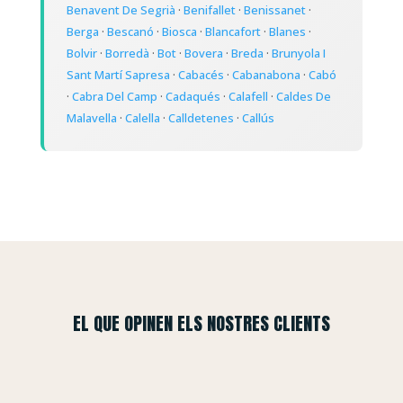
Benavent De Segrià
·
Benifallet
·
Benissanet
·
Berga
·
Bescanó
·
Biosca
·
Blancafort
·
Blanes
·
Bolvir
·
Borredà
·
Bot
·
Bovera
·
Breda
·
Brunyola I
Sant Martí Sapresa
·
Cabacés
·
Cabanabona
·
Cabó
·
Cabra Del Camp
·
Cadaqués
·
Calafell
·
Caldes De
Malavella
·
Calella
·
Calldetenes
·
Callús
EL QUE OPINEN ELS NOSTRES CLIENTS