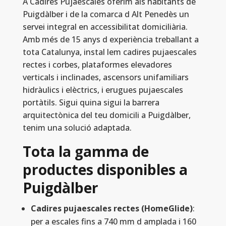
A Cadires Pujaescales oferim als habitants de
Puigdàlber i de la comarca d Alt Penedès un
servei integral en accessibilitat domiciliària.
Amb més de 15 anys d experiència treballant a
tota Catalunya, instal lem cadires pujaescales
rectes i corbes, plataformes elevadores
verticals i inclinades, ascensors unifamiliars
hidràulics i elèctrics, i erugues pujaescales
portàtils. Sigui quina sigui la barrera
arquitectònica del teu domicili a Puigdàlber,
tenim una solució adaptada.
Tota la gamma de
productes disponibles a
Puigdàlber
Cadires pujaescales rectes (HomeGlide)
:
per a escales fins a 740 mm d amplada i 160