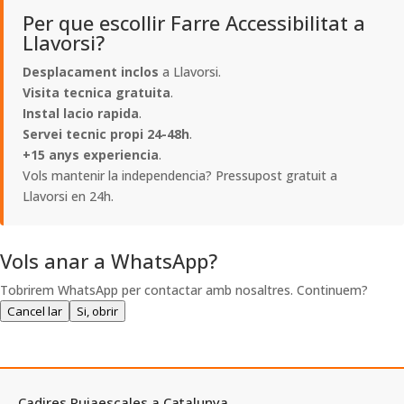
Per que escollir Farre Accessibilitat a
Llavorsi?
Desplacament inclos
a Llavorsi.
Visita tecnica gratuita
.
Instal lacio rapida
.
Servei tecnic propi 24-48h
.
+15 anys experiencia
.
Vols mantenir la independencia? Pressupost gratuit a
Llavorsi en 24h.
Vols anar a WhatsApp?
Tobrirem WhatsApp per contactar amb nosaltres. Continuem?
Cancel lar
Si, obrir
Cadires Pujaescales a Catalunya