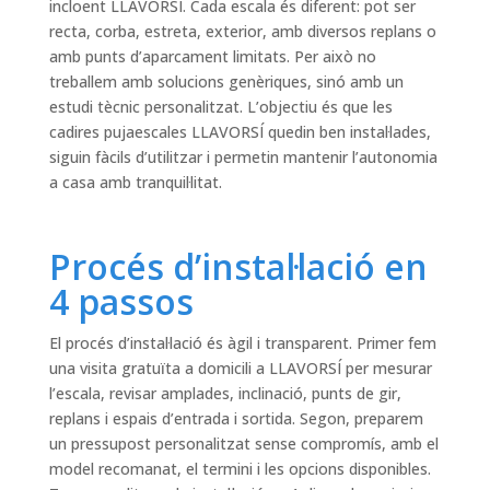
incloent LLAVORSÍ. Cada escala és diferent: pot ser
recta, corba, estreta, exterior, amb diversos replans o
amb punts d’aparcament limitats. Per això no
treballem amb solucions genèriques, sinó amb un
estudi tècnic personalitzat. L’objectiu és que les
cadires pujaescales LLAVORSÍ quedin ben instal·lades,
siguin fàcils d’utilitzar i permetin mantenir l’autonomia
a casa amb tranquil·litat.
Procés d’instal·lació en
4 passos
El procés d’instal·lació és àgil i transparent. Primer fem
una visita gratuïta a domicili a LLAVORSÍ per mesurar
l’escala, revisar amplades, inclinació, punts de gir,
replans i espais d’entrada i sortida. Segon, preparem
un pressupost personalitzat sense compromís, amb el
model recomanat, el termini i les opcions disponibles.