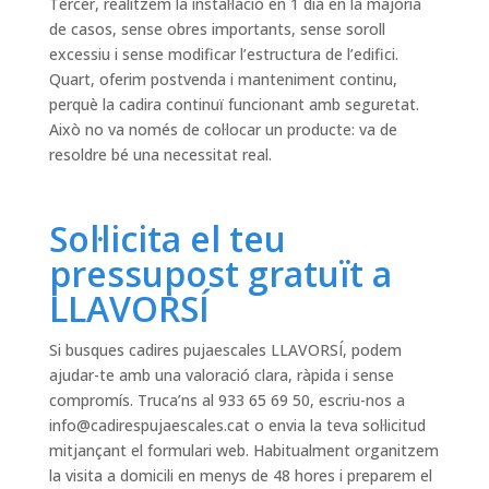
Tercer, realitzem la instal·lació en 1 dia en la majoria
de casos, sense obres importants, sense soroll
excessiu i sense modificar l’estructura de l’edifici.
Quart, oferim postvenda i manteniment continu,
perquè la cadira continuï funcionant amb seguretat.
Això no va només de col·locar un producte: va de
resoldre bé una necessitat real.
Sol·licita el teu
pressupost gratuït a
LLAVORSÍ
Si busques cadires pujaescales LLAVORSÍ, podem
ajudar-te amb una valoració clara, ràpida i sense
compromís. Truca’ns al 933 65 69 50, escriu-nos a
info@cadirespujaescales.cat
o envia la teva sol·licitud
mitjançant el formulari web. Habitualment organitzem
la visita a domicili en menys de 48 hores i preparem el