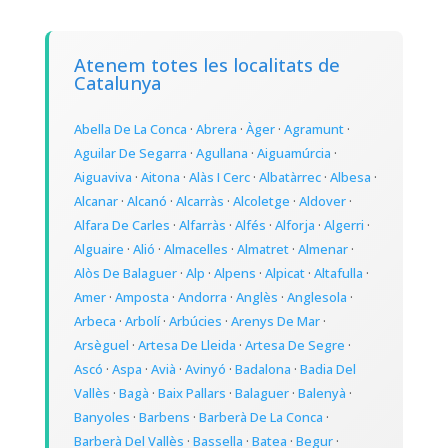
Atenem totes les localitats de
Catalunya
Abella De La Conca
·
Abrera
·
Àger
·
Agramunt
·
Aguilar De Segarra
·
Agullana
·
Aiguamúrcia
·
Aiguaviva
·
Aitona
·
Alàs I Cerc
·
Albatàrrec
·
Albesa
·
Alcanar
·
Alcanó
·
Alcarràs
·
Alcoletge
·
Aldover
·
Alfara De Carles
·
Alfarràs
·
Alfés
·
Alforja
·
Algerri
·
Alguaire
·
Alió
·
Almacelles
·
Almatret
·
Almenar
·
Alòs De Balaguer
·
Alp
·
Alpens
·
Alpicat
·
Altafulla
·
Amer
·
Amposta
·
Andorra
·
Anglès
·
Anglesola
·
Arbeca
·
Arbolí
·
Arbúcies
·
Arenys De Mar
·
Arsèguel
·
Artesa De Lleida
·
Artesa De Segre
·
Ascó
·
Aspa
·
Avià
·
Avinyó
·
Badalona
·
Badia Del
Vallès
·
Bagà
·
Baix Pallars
·
Balaguer
·
Balenyà
·
Banyoles
·
Barbens
·
Barberà De La Conca
·
Barberà Del Vallès
·
Bassella
·
Batea
·
Begur
·