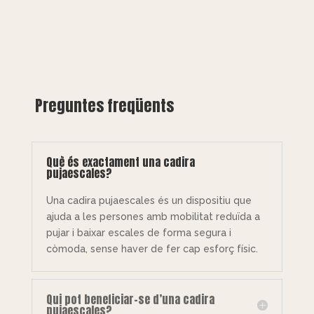
Preguntes freqüents
Què és exactament una cadira
pujaescales?
Una cadira pujaescales és un dispositiu que
ajuda a les persones amb mobilitat reduïda a
pujar i baixar escales de forma segura i
còmoda, sense haver de fer cap esforç físic.
Qui pot beneficiar-se d’una cadira
pujaescales?