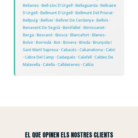
Belianes
·
Bell-Lloc D Urgell
·
Bellaguarda
·
Bellcaire
D Urgell
·
Bellmunt D Urgell
·
Bellmunt Del Priorat
·
Bellpuig
·
Bellvei
·
Bellver De Cerdanya
·
Bellvís
·
Benavent De Segrià
·
Benifallet
·
Benissanet
·
Berga
·
Bescanó
·
Biosca
·
Blancafort
·
Blanes
·
Bolvir
·
Borredà
·
Bot
·
Bovera
·
Breda
·
Brunyola I
Sant Martí Sapresa
·
Cabacés
·
Cabanabona
·
Cabó
·
Cabra Del Camp
·
Cadaqués
·
Calafell
·
Caldes De
Malavella
·
Calella
·
Calldetenes
·
Callús
EL QUE OPINEN ELS NOSTRES CLIENTS