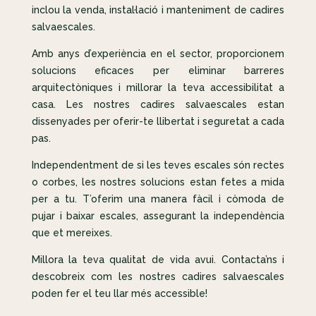
inclou la venda, instal·lació i manteniment de cadires
salvaescales.
Amb anys d’experiència en el sector, proporcionem
solucions eficaces per eliminar barreres
arquitectòniques i millorar la teva accessibilitat a
casa. Les nostres cadires salvaescales estan
dissenyades per oferir-te llibertat i seguretat a cada
pas.
Independentment de si les teves escales són rectes
o corbes, les nostres solucions estan fetes a mida
per a tu. T’oferim una manera fàcil i còmoda de
pujar i baixar escales, assegurant la independència
que et mereixes.
Millora la teva qualitat de vida avui. Contacta’ns i
descobreix com les nostres cadires salvaescales
poden fer el teu llar més accessible!