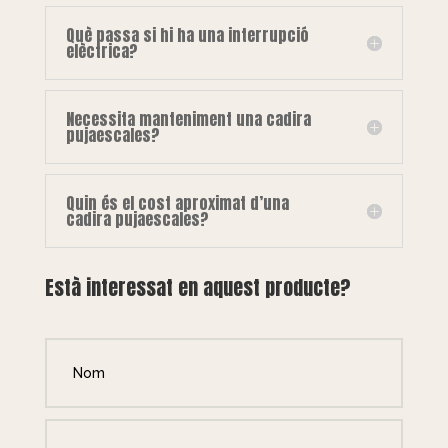
Què passa si hi ha una interrupció
elèctrica?
Necessita manteniment una cadira
pujaescales?
Quin és el cost aproximat d’una
cadira pujaescales?
Està interessat en aquest producte?