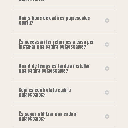
Quins tipus de cadires pujaescales
oferiu?
És necessari fer reformes a casa per
instal·lar una cadira pujaescales?
Quant de temps es tarda a instal·lar
una cadira pujaescales?
Com es controla la cadira
pujaescales?
És segur utilitzar una cadira
pujaescales?