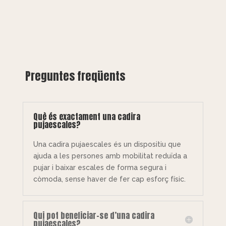
Preguntes freqüents
Què és exactament una cadira
pujaescales?
Una cadira pujaescales és un dispositiu que
ajuda a les persones amb mobilitat reduïda a
pujar i baixar escales de forma segura i
còmoda, sense haver de fer cap esforç físic.
Qui pot beneficiar-se d’una cadira
pujaescales?