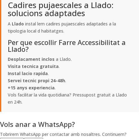
Cadires pujaescales a Llado:
solucions adaptades
A
Llado
instal lem cadires pujaescales adaptades a la
tipologia local d habitatges.
Per que escollir Farre Accessibilitat a
Llado?
Desplacament inclos
a Llado.
Visita tecnica gratuita
.
Instal lacio rapida
.
Servei tecnic propi 24-48h
.
+15 anys experiencia
.
Vols facilitar la vida quotidiana? Pressupost gratuit a Llado
en 24h.
Vols anar a WhatsApp?
Tobrirem WhatsApp per contactar amb nosaltres. Continuem?