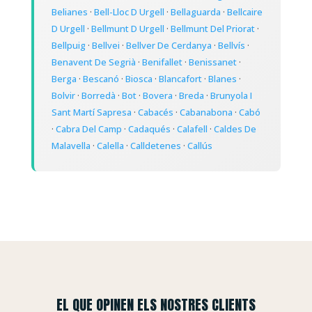
Belianes
·
Bell-Lloc D Urgell
·
Bellaguarda
·
Bellcaire
D Urgell
·
Bellmunt D Urgell
·
Bellmunt Del Priorat
·
Bellpuig
·
Bellvei
·
Bellver De Cerdanya
·
Bellvís
·
Benavent De Segrià
·
Benifallet
·
Benissanet
·
Berga
·
Bescanó
·
Biosca
·
Blancafort
·
Blanes
·
Bolvir
·
Borredà
·
Bot
·
Bovera
·
Breda
·
Brunyola I
Sant Martí Sapresa
·
Cabacés
·
Cabanabona
·
Cabó
·
Cabra Del Camp
·
Cadaqués
·
Calafell
·
Caldes De
Malavella
·
Calella
·
Calldetenes
·
Callús
EL QUE OPINEN ELS NOSTRES CLIENTS