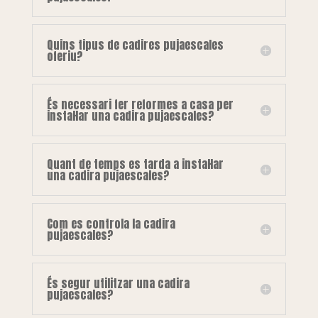
Quins tipus de cadires pujaescales
oferiu?
És necessari fer reformes a casa per
instal·lar una cadira pujaescales?
Quant de temps es tarda a instal·lar
una cadira pujaescales?
Com es controla la cadira
pujaescales?
És segur utilitzar una cadira
pujaescales?