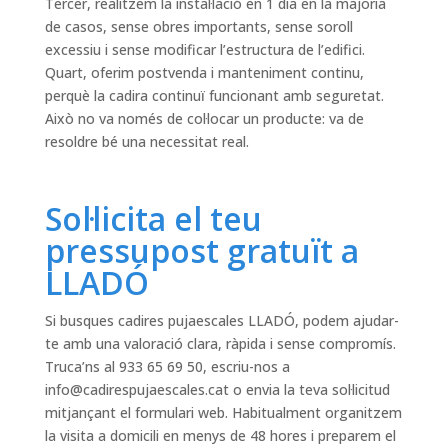
Tercer, realitzem la instal·lació en 1 dia en la majoria
de casos, sense obres importants, sense soroll
excessiu i sense modificar l’estructura de l’edifici.
Quart, oferim postvenda i manteniment continu,
perquè la cadira continuï funcionant amb seguretat.
Això no va només de col·locar un producte: va de
resoldre bé una necessitat real.
Sol·licita el teu
pressupost gratuït a
LLADÓ
Si busques cadires pujaescales LLADÓ, podem ajudar-
te amb una valoració clara, ràpida i sense compromís.
Truca’ns al 933 65 69 50, escriu-nos a
info@cadirespujaescales.cat
o envia la teva sol·licitud
mitjançant el formulari web. Habitualment organitzem
la visita a domicili en menys de 48 hores i preparem el