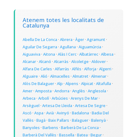
Atenem totes les localitats de
Catalunya
Abella De La Conca
·
Abrera
·
Àger
·
Agramunt
·
Aguilar De Segarra
·
Agullana
·
Aiguamúrcia
·
Aiguaviva
·
Aitona
·
Alàs I Cerc
·
Albatàrrec
·
Albesa
·
Alcanar
·
Alcanó
·
Alcarràs
·
Alcoletge
·
Aldover
·
Alfara De Carles
·
Alfarràs
·
Alfés
·
Alforja
·
Algerri
·
Alguaire
·
Alió
·
Almacelles
·
Almatret
·
Almenar
·
Alòs De Balaguer
·
Alp
·
Alpens
·
Alpicat
·
Altafulla
·
Amer
·
Amposta
·
Andorra
·
Anglès
·
Anglesola
·
Arbeca
·
Arbolí
·
Arbúcies
·
Arenys De Mar
·
Arsèguel
·
Artesa De Lleida
·
Artesa De Segre
·
Ascó
·
Aspa
·
Avià
·
Avinyó
·
Badalona
·
Badia Del
Vallès
·
Bagà
·
Baix Pallars
·
Balaguer
·
Balenyà
·
Banyoles
·
Barbens
·
Barberà De La Conca
·
Barberà Del Vallès
·
Bassella
·
Batea
·
Begur
·