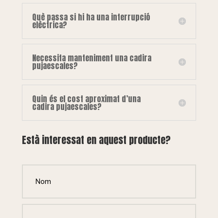
Què passa si hi ha una interrupció
elèctrica?
Necessita manteniment una cadira
pujaescales?
Quin és el cost aproximat d’una
cadira pujaescales?
Està interessat en aquest producte?