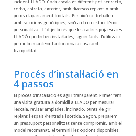
incloent LLADÓ. Cada escala és diferent: pot ser recta,
corba, estreta, exterior, amb diversos replans o amb
punts d’aparcament limitats. Per això no treballem
amb solucions genèriques, sinó amb un estudi tècnic
personalitzat. L’objectiu és que les cadires pujaescales
LLADÓ quedin ben instal·lades, siguin fàcils d’utilitzar i
permetin mantenir l’autonomia a casa amb
tranquil·litat.
Procés d’instal·lació en
4 passos
El procés d’instal·lació és àgil i transparent. Primer fem
una visita gratuïta a domicili a LLADÓ per mesurar
l’escala, revisar amplades, inclinació, punts de gir,
replans i espais d’entrada i sortida. Segon, preparem
un pressupost personalitzat sense compromís, amb el
model recomanat, el termini i les opcions disponibles.