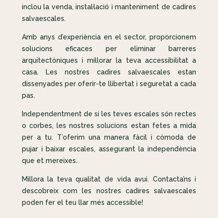
inclou la venda, instal·lació i manteniment de cadires
salvaescales.
Amb anys d’experiència en el sector, proporcionem
solucions eficaces per eliminar barreres
arquitectòniques i millorar la teva accessibilitat a
casa. Les nostres cadires salvaescales estan
dissenyades per oferir-te llibertat i seguretat a cada
pas.
Independentment de si les teves escales són rectes
o corbes, les nostres solucions estan fetes a mida
per a tu. T’oferim una manera fàcil i còmoda de
pujar i baixar escales, assegurant la independència
que et mereixes.
Millora la teva qualitat de vida avui. Contacta’ns i
descobreix com les nostres cadires salvaescales
poden fer el teu llar més accessible!