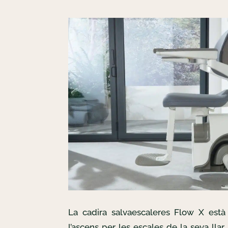
La cadira salvaescaleres Flow X està 
l’ascens per les escales de la seva llar