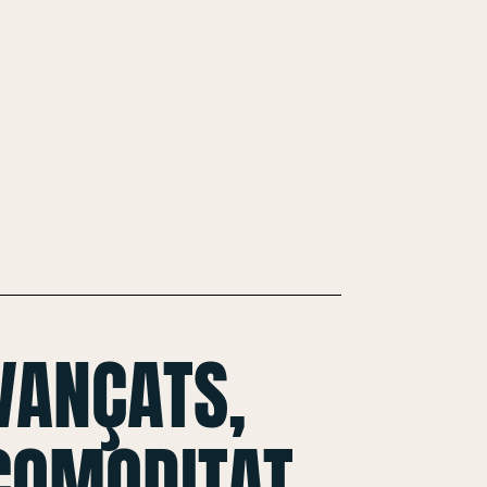
VANÇATS,
 COMODITAT