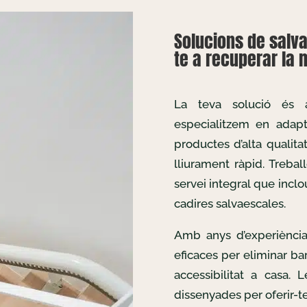
Solucions de salv
te a recuperar la m
La teva solució és
especialitzem en adapta
productes d’alta qualita
lliurament ràpid. Treba
servei integral que inclo
cadires salvaescales.
Amb anys d’experiència
eficaces per eliminar bar
accessibilitat a casa. 
dissenyades per oferir-te 