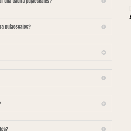
lar una cadira pujaescales?
ira pujaescales?
?
les?