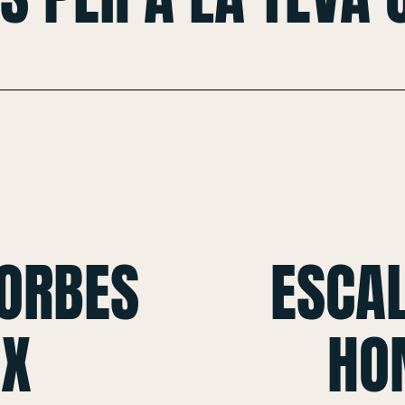
CORBES
ESCAL
 X
HO