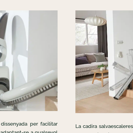
dissenyada per facilitar
La cadira salvaescalere
, adaptant-se a qualsevol