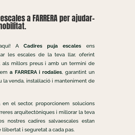
aescales a FARRERA per ajudar-
obilitat.
 aquí! A
Cadires puja escales
ens
r les escales de la teva llar, oferint
t als millors preus i amb un termini de
llem
a FARRERA i rodalies
, garantint un
u la venda, instal·lació i manteniment de
 en el sector, proporcionem solucions
reres arquitectòniques i millorar la teva
Les nostres cadires salvaescales estan
llibertat i seguretat a cada pas.