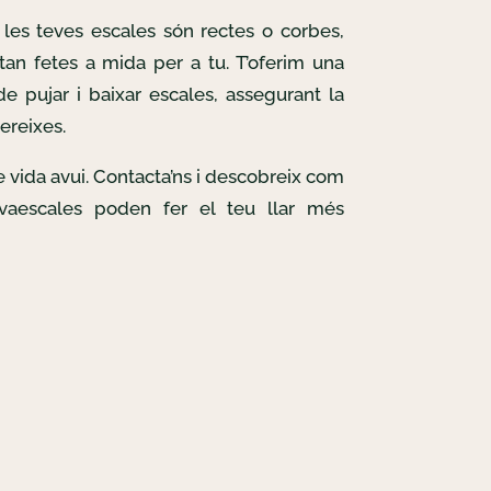
les teves escales són rectes o corbes,
tan fetes a mida per a tu. T’oferim una
e pujar i baixar escales, assegurant la
ereixes.
de vida avui. Contacta’ns i descobreix com
lvaescales poden fer el teu llar més