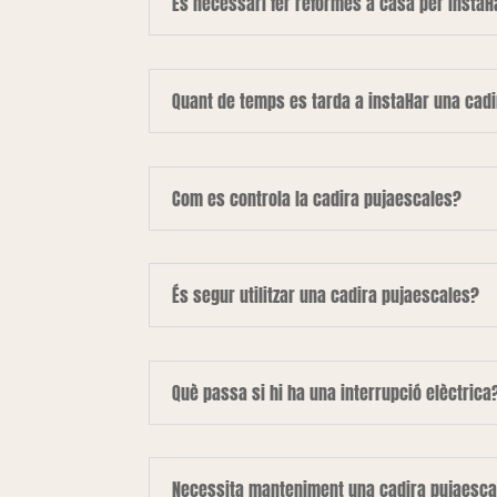
És necessari fer reformes a casa per instal·
Quant de temps es tarda a instal·lar una cad
Com es controla la cadira pujaescales?
És segur utilitzar una cadira pujaescales?
Què passa si hi ha una interrupció elèctrica
Necessita manteniment una cadira pujaesca