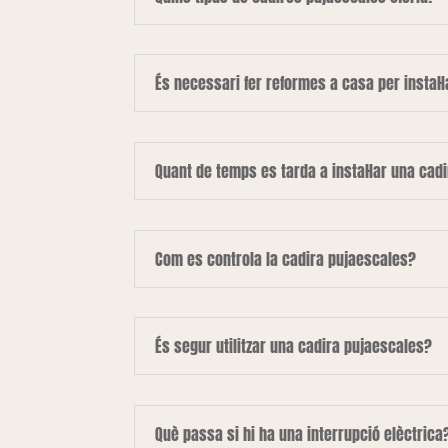
És necessari fer reformes a casa per instal·
Quant de temps es tarda a instal·lar una cad
Com es controla la cadira pujaescales?
És segur utilitzar una cadira pujaescales?
Què passa si hi ha una interrupció elèctrica