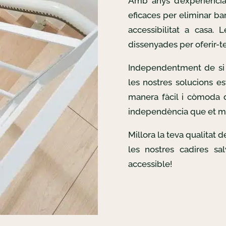
Amb anys d’experiència
eficaces per eliminar bar
accessibilitat a casa. 
dissenyades per oferir-te 
Independentment de si 
les nostres solucions es
manera fàcil i còmoda d
independència que et m
Millora la teva qualitat 
les nostres cadires sa
accessible!