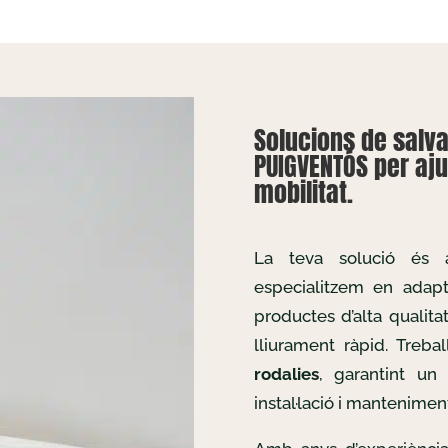
Solucions de salv
PUIGVENTÓS per aju
mobilitat.
La teva solució és
especialitzem en adapta
productes d’alta qualita
lliurament ràpid. Treb
rodalies
, garantint un
instal·lació i mantenimen