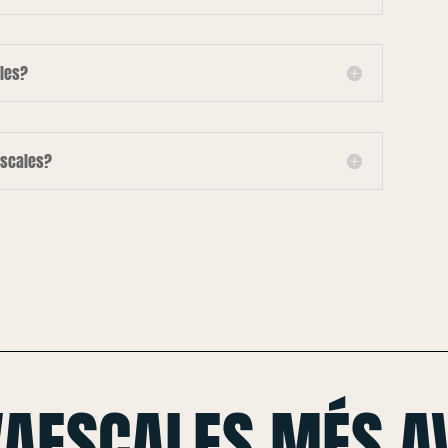
les?
escales?
VAESCALES MÉS A