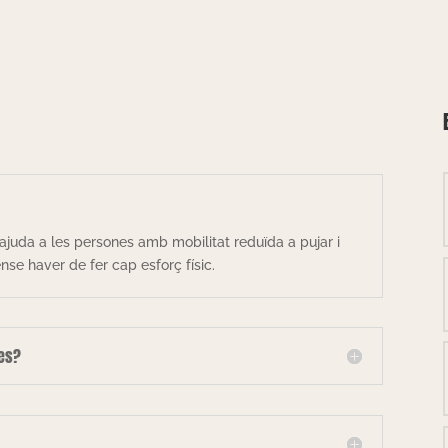
ajuda a les persones amb mobilitat reduïda a pujar i
se haver de fer cap esforç físic.
les?