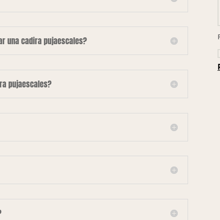
lar una cadira pujaescales?
ira pujaescales?
?