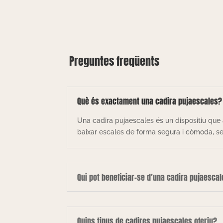
Preguntes freqüents
Què és exactament una cadira pujaescales?
Una cadira pujaescales és un dispositiu que 
baixar escales de forma segura i còmoda, sen
Qui pot beneficiar-se d’una cadira pujaesca
Quins tipus de cadires pujaescales oferiu?